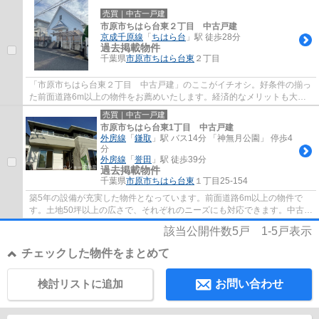
売買｜中古一戸建
市原市ちはら台東２丁目 中古戸建
京成千原線
「
ちはら台
」駅 徒歩28分
過去掲載物件
千葉県
市原市
ちはら台東
２丁目
「市原市ちはら台東２丁目 中古戸建」のここがイチオシ。好条件の揃っ
た前面道路6m以上の物件をお薦めいたします。経済的なメリットも大き
い、中古の戸建て物件となっております。市...
売買｜中古一戸建
市原市ちはら台東1丁目 中古戸建
外房線
「
鎌取
」駅 バス14分 「神無月公園」 停歩4
分
外房線
「
誉田
」駅 徒歩39分
過去掲載物件
千葉県
市原市
ちはら台東
１丁目25-154
築5年の設備が充実した物件となっています。前面道路6m以上の物件で
す。土地50坪以上の広さで、それぞれのニーズにも対応できます。中古戸
建てながら、室内はとてもきれいです。市原市...
該当公開件数
5
戸
1-5
戸表示
チェックした物件をまとめて
検討リストに追加
お問い合わせ