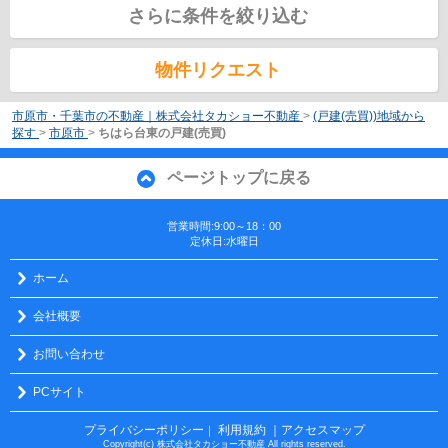
さらに条件を絞り込む
物件リクエスト
市原市・千葉市の不動産｜株式会社タカショー不動産
>
(戸建(売買))地域から
探す
>
市原市
>
ちはら台東の戸建(売買)
ページトップに戻る
営業時間:9:00～18：00
定休日:水曜日
ホーム
会社概要
お問い合わせ
PCサイト
プライバシーポリシー
利用規約
｜アクセスマップ
｜
Copyright(c) 株式会社タカショー不動産 All rights reserved.