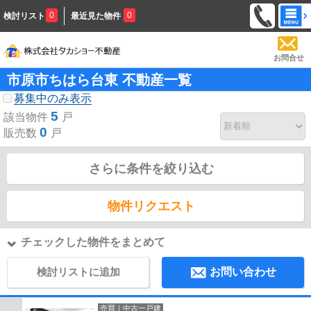
0
0
検討リスト
最近見た物件
お問合せ
市原市ちはら台東 不動産一覧
募集中のみ表示
5
該当物件
戸
0
販売数
戸
さらに条件を絞り込む
物件リクエスト
チェックした物件をまとめて
検討リストに追加
お問い合わせ
売買｜中古一戸建