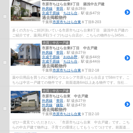
市原市ちはら台東8丁目 築浅中古戸建
外房線
「
誉田
」駅 徒歩28分
京成千原線
「
ちはら台
」駅 徒歩47分
過去掲載物件
千葉県
市原市
ちはら台東
８丁目8-203
多くの方からご好評頂いている市原市ちはら台東8丁目 築浅中古戸建の
ご紹介です。薬局LIFE(ライフ)ちはら台店が、こちらの物件から345mの
ところにあります。中古の戸建て物件のご紹介...
売買｜中古一戸建
市原市ちはら台東8丁目 中古戸建
外房線
「
誉田
」駅 徒歩27分
京成千原線
「
おゆみ野
」駅 徒歩44分
京成千原線
「
ちはら台
」駅 徒歩44分
過去掲載物件
千葉県
市原市
ちはら台東
８丁目2-18
薬や日用品を買うのに便利なウエルシア市原ちはら台店まで58mです。こ
ちらは中古一戸建ての物件です。前面道路6m以上ある物件です。当社ス
タッフが不動産の購入をサポートさせていただ...
売買｜中古一戸建
市原市ちはら台東 中古戸建
外房線
「
誉田
」駅 徒歩27分
外房線
「
鎌取
」駅 徒歩47分
過去掲載物件
千葉県
市原市
ちはら台東
９丁目2-10
ぜひ一度見ていただきたい、「市原市ちはら台東 中古戸建」です。こち
らの中古戸建て物件は、子育ての環境としてもうってつけです。前面道路
6m以上の物件です。築9年の設備が充実した...