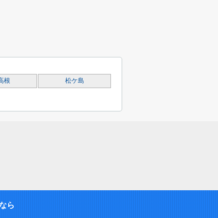
高根
松ケ島
なら