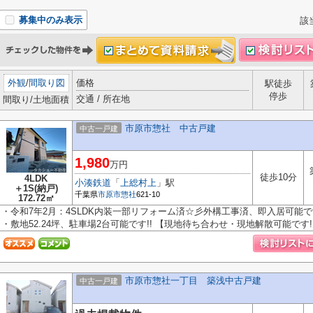
募集中のみ表示
該
外観
/
間取り図
価格
駅徒歩
停歩
交通 / 所在地
間取り/土地面積
市原市惣社 中古戸建
中古一戸建
1,980
万円
徒歩10分
4LDK
小湊鉄道
「
上総村上
」駅
＋1S(納戸)
千葉県
市原市
惣社
621-10
172.72㎡
・令和7年2月：4SLDK内装一部リフォーム済☆彡外構工事済、即入居可能で
・敷地52.24坪、駐車場2台可能です!! 【現地待ち合わせ・現地解散可能です!!.
市原市惣社一丁目 築浅中古戸建
中古一戸建