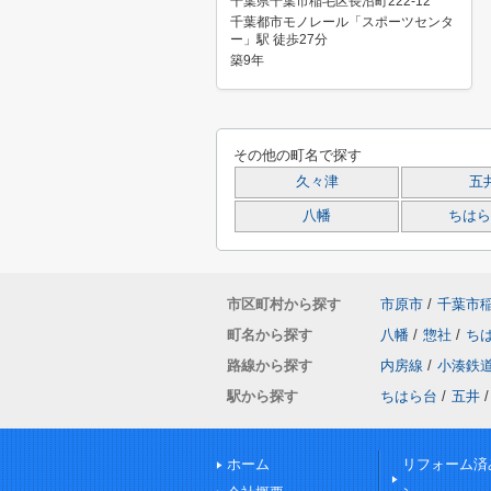
千葉県千葉市稲毛区長沼町222-12
千葉都市モノレール「スポーツセンタ
ー」駅 徒歩27分
築9年
その他の町名で探す
久々津
五
八幡
ちはら
市区町村から探す
市原市
/
千葉市
町名から探す
八幡
/
惣社
/
ち
路線から探す
内房線
/
小湊鉄
駅から探す
ちはら台
/
五井
/
ホーム
リフォーム済