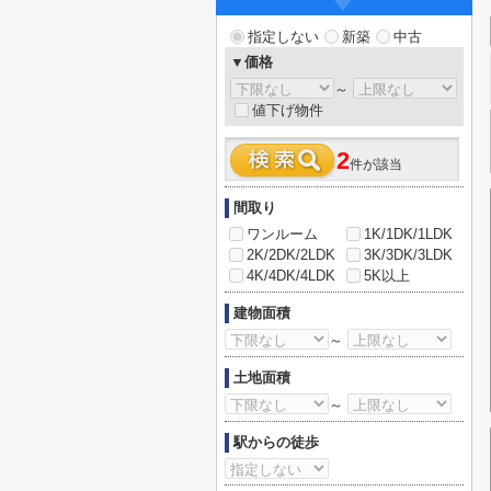
指定しない
新築
中古
▼価格
～
値下げ物件
2
件が該当
間取り
ワンルーム
1K/1DK/1LDK
2K/2DK/2LDK
3K/3DK/3LDK
4K/4DK/4LDK
5K以上
建物面積
～
土地面積
～
駅からの徒歩