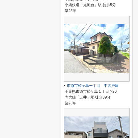
小湊鉄道「光風台」駅 徒歩5分
築45年
市原市松ヶ島一丁目 中古戸建
千葉県市原市松ケ島１丁目7-20
内房線「五井」駅 徒歩39分
築28年