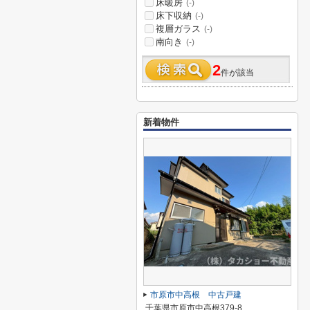
床暖房
(-)
床下収納
(-)
複層ガラス
(-)
南向き
(-)
2
件が該当
新着物件
市原市中高根 中古戸建
千葉県市原市中高根379-8