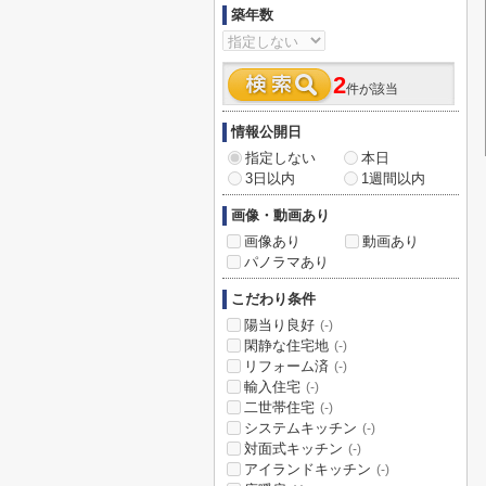
築年数
2
件が該当
情報公開日
指定しない
本日
3日以内
1週間以内
画像・動画あり
画像あり
動画あり
パノラマあり
こだわり条件
陽当り良好
(-)
閑静な住宅地
(-)
リフォーム済
(-)
輸入住宅
(-)
二世帯住宅
(-)
システムキッチン
(-)
対面式キッチン
(-)
アイランドキッチン
(-)