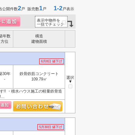
2
1
1-2
当公開件数
戸 販売数
戸
戸表示
表示中物件を
一括でチェック
築年数
構造
方位
建物面積
6月8日 値下げ
築30年
鉄骨鉄筋コンクリート
選択
-
109.79㎡
▼
す!! ・積水ハウス施工の軽量鉄骨造
..
5月30日 値下げ