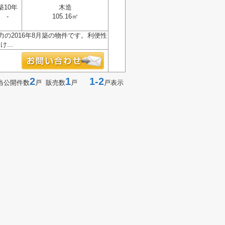
築10年
木造
-
105.16㎡
の2016年8月築の物件です。利便性
...
2
1
1-2
当公開件数
戸 販売数
戸
戸表示