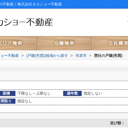
の不動産｜株式会社タカショー不動産
ショー不動産
>
(戸建(売買))地域から探す
>
市原市
>
惣社の戸建(売買)
面積
下限なし～上限なし
築年数
指定しない
間取り
指定なし
並び順：