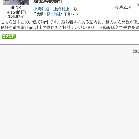
過去掲載物件
徒歩21分
4LDK
小湊鉄道
「
上総村上
」駅
＋1S(納戸)
千葉県
市原市
惣社
１丁目12-3
156.97㎡
こちらは中古の戸建て物件です。落ち着きのある室内と、趣のある外観が魅力
良好な前面道路6m以上の物件をご検討くださいませ。不動産購入で失敗を避け
該