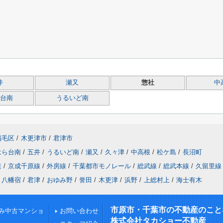
井
瀬又
惣社
中
台南
うるいど南
稲毛区
/
木更津市
/
君津市
はら台南
/
五井
/
うるいど南
/
瀬又
/
久々津
/
中高根
/
松ケ島
/
長沼町
道
/
京成千原線
/
外房線
/
千葉都市モノレール
/
総武線
/
総武本線
/
久留里線
八幡宿
/
君津
/
おゆみ野
/
誉田
/
木更津
/
浜野
/
上総村上
/
海士有木
市原市・千葉市の不動産のこと
み中古マンショ
お問い合わせ
株式会社タカショー不動産