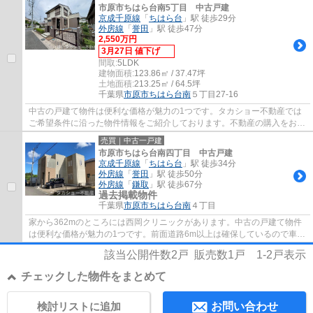
市原市ちはら台南5丁目 中古戸建
京成千原線
「
ちはら台
」駅 徒歩29分
外房線
「
誉田
」駅 徒歩47分
2,550万円
3月27日 値下げ
間取:
5LDK
建物面積:
123.86㎡ / 37.47坪
土地面積:
213.25㎡ / 64.5坪
千葉県
市原市
ちはら台南
５丁目27-16
中古の戸建て物件は便利な価格が魅力の1つです。タカショー不動産では
ご希望条件に沿った物件情報をご紹介しております。不動産の購入をお考
えなら、ぜひご連絡くださいませ。
売買｜中古一戸建
市原市ちはら台南四丁目 中古戸建
京成千原線
「
ちはら台
」駅 徒歩34分
外房線
「
誉田
」駅 徒歩50分
外房線
「
鎌取
」駅 徒歩67分
過去掲載物件
千葉県
市原市
ちはら台南
４丁目
家から362mのところには西岡クリニックがあります。中古の戸建て物件
は便利な価格が魅力の1つです。前面道路6m以上は確保しているので車の
出し入れもラクラクです。市原市内の不動産情...
該当公開件数
2
戸 販売数
1
戸
1-2
戸表示
チェックした物件をまとめて
検討リストに追加
お問い合わせ