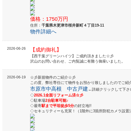
価格：1750万円
住所：
千葉県木更津市桜井新町４丁目19-11
物件詳細へ
2026-06-26
【成約御礼】
【西千葉グリーンハイツ】ご成約頂きました☆彡
沢山のお問い合わせ、ご内覧誠に有難う御座いました。
2026-06-19
☆彡新規物件のご紹介☆彡
この度、弊社専任にて物件をお預かり致しましたのでご紹介さ
市原市中高根 中古戸建
←詳細クリックして下さ
◇
2026
.1全面リフォーム済☆彡
◇駐車場
2台駐車可能♪
◇最寄
駅まで平坦徒歩5分
の好立地!!
◇セキュリティーも充実！（1階外に3箇所防犯カメラ設置