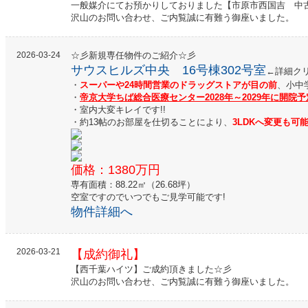
一般媒介にてお預かりしておりました【市原市西国吉 中
沢山のお問い合わせ、ご内覧誠に有難う御座いました。
2026-03-24
☆彡新規専任物件のご紹介☆彡
サウスヒルズ中央 16号棟302号室
←詳細ク
・
スーパーや24時間営業のドラッグストアが目の前
、小中
・
帝京大学ちば総合医療センター2028年～2029年に開院予
・室内大変キレイです!!
・約13帖のお部屋を仕切ることにより、
3LDKへ変更も可
価格：1380万円
専有面積：88.22㎡（26.68坪）
空室ですのでいつでもご見学可能です!
物件詳細へ
2026-03-21
【成約御礼】
【西千葉ハイツ】ご成約頂きました☆彡
沢山のお問い合わせ、ご内覧誠に有難う御座いました。