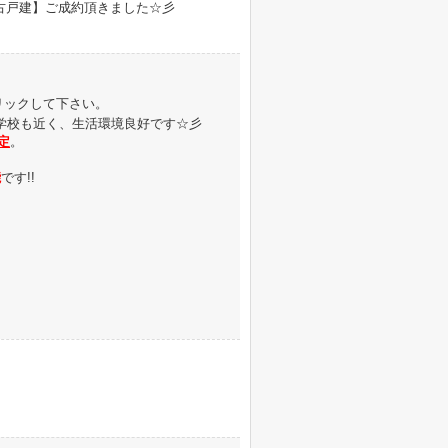
古戸建】ご成約頂きました☆彡
リックして下さい。
学校も近く、生活環境良好です☆彡
定
。
能
です!!