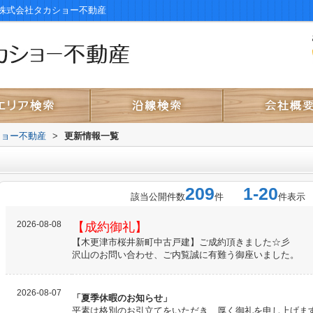
株式会社タカショー不動産
ショー不動産
>
更新情報一覧
209
1-20
該当公開件数
件
件表示
2026-08-08
【成約御礼】
【木更津市桜井新町中古戸建】ご成約頂きました☆彡
沢山のお問い合わせ、ご内覧誠に有難う御座いました。
2026-08-07
「夏季休暇のお知らせ」
平素は格別のお引立てをいただき、厚く御礼を申し上げま