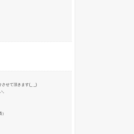
せて頂きます(_ _)
い。
済）