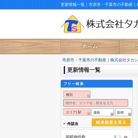
更新情報一覧｜市原市・千葉市の不動産｜
市原市・千葉市の不動産｜株式会社タカ
更新情報一覧
種別
エリア| 駅
価格
面積
-
件該当
掲載物件数
件