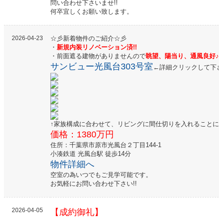
問い合わせ下さいませ!!
何卒宜しくお願い致します。
2026-04-23
☆彡新着物件のご紹介☆彡
・
新規内装リノベーション済!!
・前面遮る建物がありませんので
眺望、陽当り、通風良好♪
サンビュー光風台303号室
←詳細クリックして下
↑家族構成に合わせて、リビングに間仕切りを入れることによ
価格：1380万円
住所：千葉県市原市光風台２丁目144-1
小湊鉄道 光風台駅 徒歩14分
物件詳細へ
空室の為いつでもご見学可能です。
お気軽にお問い合わせ下さい!!
2026-04-05
【成約御礼】