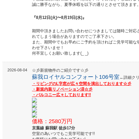
誠に勝手ながら、夏季休暇を以下の通りとさせて頂きます
『8月12日(火)〜8月19日(水)』
期間中頂きましたお問い合わせにつきましては随時ご対応
れてしまう場合がありますのでご了承下さい。
また、期間中でもお早めにご予約を頂ければご見学可能な
わせ下さいませ！
何卒宜しくお願い致します(_ _)
2026-08-04
☆彡新規物件のご紹介です☆彡
蘇我ロイヤルコンフォート106号室
←詳細ク
・リビングのL字窓が広々空間を演出しております☆彡
・新規内装リノベーション済☆彡
・バルコニー広々しております!!
価格：2580万円
京葉線 蘇我駅 徒歩17分
空室の為いつでもご見学可能です!!