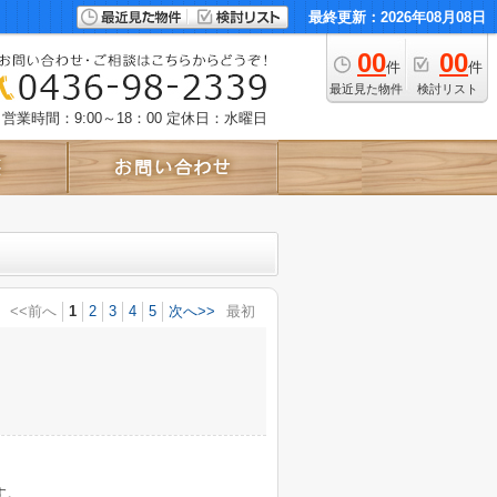
最終更新：2026年08月08日
00
00
件
件
最近見た物件
検討リスト
営業時間：9:00～18：00
定休日：水曜日
<<前へ
1
2
3
4
5
次へ>>
最初
す。