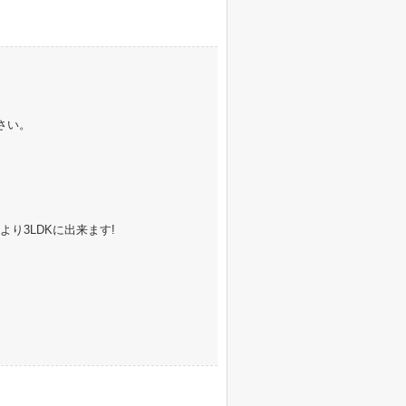
さい。
り3LDKに出来ます!