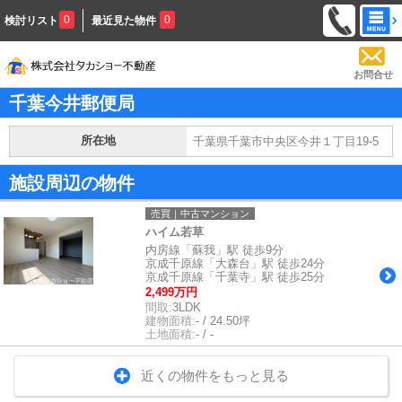
0
0
検討リスト
最近見た物件
お問合せ
千葉今井郵便局
所在地
千葉県千葉市中央区今井１丁目19-5
施設周辺の物件
売買｜中古マンション
ハイム若草
内房線「蘇我」駅 徒歩9分
京成千原線「大森台」駅 徒歩24分
京成千原線「千葉寺」駅 徒歩25分
2,499万円
間取:
3LDK
建物面積:
- / 24.50坪
土地面積:
- / -
近くの物件をもっと見る