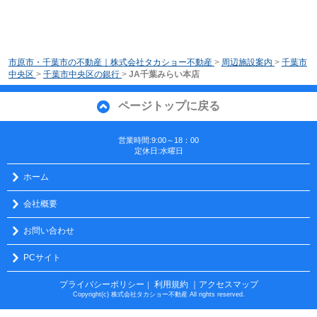
市原市・千葉市の不動産｜株式会社タカショー不動産
>
周辺施設案内
>
千葉市
中央区
>
千葉市中央区の銀行
>
JA千葉みらい本店
ページトップに戻る
営業時間:9:00～18：00
定休日:水曜日
ホーム
会社概要
お問い合わせ
PCサイト
プライバシーポリシー
利用規約
｜アクセスマップ
｜
Copyright(c) 株式会社タカショー不動産 All rights reserved.