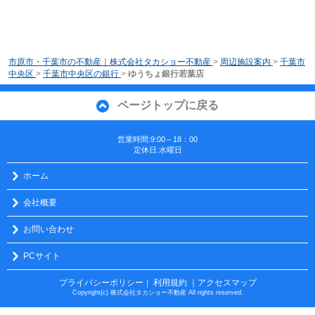
市原市・千葉市の不動産｜株式会社タカショー不動産
>
周辺施設案内
>
千葉市
中央区
>
千葉市中央区の銀行
>
ゆうちょ銀行若葉店
ページトップに戻る
営業時間:9:00～18：00
定休日:水曜日
ホーム
会社概要
お問い合わせ
PCサイト
プライバシーポリシー
利用規約
｜アクセスマップ
｜
Copyright(c) 株式会社タカショー不動産 All rights reserved.