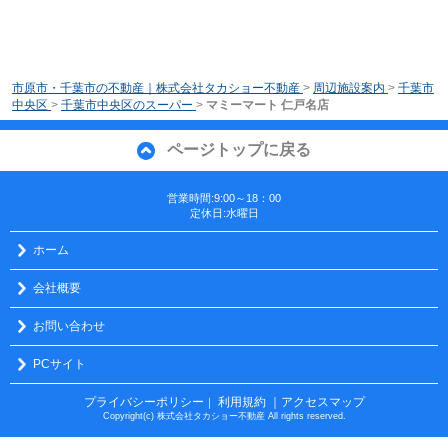
市原市・千葉市の不動産｜株式会社タカショー不動産
>
周辺施設案内
>
千葉市
中央区
>
千葉市中央区のスーパー
>
マミーマート 仁戸名店
ページトップに戻る
営業時間:9:00～18：00
定休日:水曜日
ホーム
会社概要
お問い合わせ
PCサイト
プライバシーポリシー
利用規約
｜アクセスマップ
｜
Copyright(c) 株式会社タカショー不動産 All rights reserved.