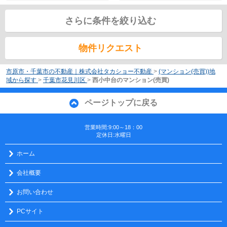
さらに条件を絞り込む
物件リクエスト
市原市・千葉市の不動産｜株式会社タカショー不動産
>
(マンション(売買))地
域から探す
>
千葉市花見川区
>
西小中台のマンション(売買)
ページトップに戻る
営業時間:9:00～18：00
定休日:水曜日
ホーム
会社概要
お問い合わせ
PCサイト