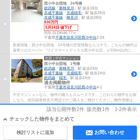
西小中台団地 24号棟
総武線
「
新検見川
」駅 徒歩16分
京成千葉線
「
京成稲毛
」駅 徒歩26分
京成千葉線
「
検見川
」駅 徒歩28分
930万円
5月24日 値下げ
間取:
2LDK/46.77㎡
千葉県
千葉市花見川区
西小中台
2-24
新着情報：西小中台団地 24号棟の空室情報ならコチラ。こちらの物件は
最寄りのスーパー「ワイズマートディスカ西小中台店」が336m以内にあ
ります。多くの方に好評な、清潔感のある室...
売買｜中古マンション
西小中台団地 1号棟
総武線
「
新検見川
」駅 徒歩23分
京成千葉線
「
京成稲毛
」駅 徒歩24分
総武線
「
稲毛
」駅 徒歩24分
過去掲載物件
千葉県
千葉市花見川区
西小中台
4-1
中古マンションなら、物件の購入もスムーズです。こだわりの物件をお探
しなら、総武線新検見川周辺でのご購入をご検討ください。物件情報はタ
カショー不動産にご連絡をお待ちしており...
該当公開件数
2
件 販売数
1
件
1-2
件表示
チェックした物件をまとめて
検討リストに追加
お問い合わせ