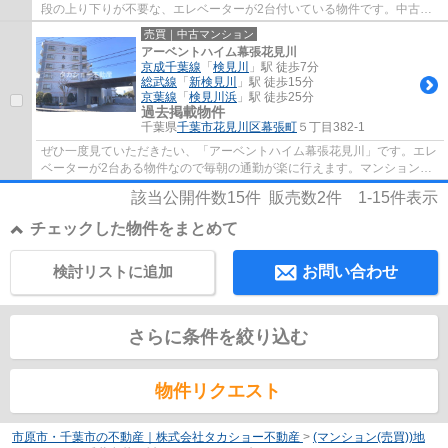
段の上り下りが不要な、エレベーターが2台付いている物件です。中古な
がらも綺麗な室内と魅力的な住環境のマンシ...
売買｜中古マンション
アーベントハイム幕張花見川
京成千葉線
「
検見川
」駅 徒歩7分
総武線
「
新検見川
」駅 徒歩15分
京葉線
「
検見川浜
」駅 徒歩25分
過去掲載物件
千葉県
千葉市花見川区
幕張町
５丁目382-1
ぜひ一度見ていただきたい、「アーベントハイム幕張花見川」です。エレ
ベーターが2台ある物件なので毎朝の通勤が楽に行えます。マンションに
どんな人が住んでいるのかも中古マンション...
該当公開件数
15
件 販売数
2
件
1-15
件表示
チェックした物件をまとめて
検討リストに追加
お問い合わせ
さらに条件を絞り込む
物件リクエスト
市原市・千葉市の不動産｜株式会社タカショー不動産
>
(マンション(売買))地