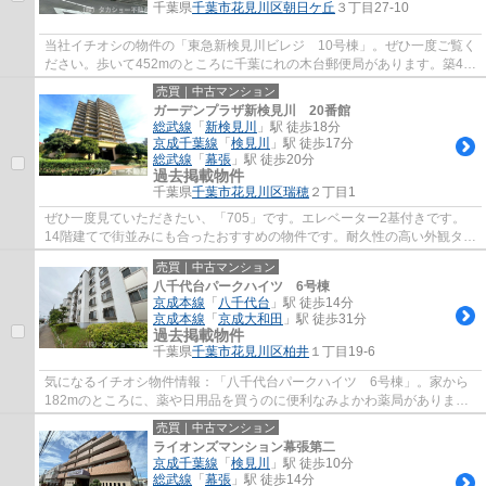
千葉県
千葉市花見川区
朝日ケ丘
３丁目27-10
当社イチオシの物件の「東急新検見川ビレジ 10号棟」。ぜひ一度ご覧く
ださい。歩いて452mのところに千葉にれの木台郵便局があります。築42
年の中古マンションです。駅から徒歩15分の...
売買｜中古マンション
ガーデンプラザ新検見川 20番館
総武線
「
新検見川
」駅 徒歩18分
京成千葉線
「
検見川
」駅 徒歩17分
総武線
「
幕張
」駅 徒歩20分
過去掲載物件
千葉県
千葉市花見川区
瑞穂
２丁目1
ぜひ一度見ていただきたい、「705」です。エレベーター2基付きです。
14階建てで街並みにも合ったおすすめの物件です。耐久性の高い外観タイ
ル張りの物件です。タカショー不動産はお客...
売買｜中古マンション
八千代台パークハイツ 6号棟
京成本線
「
八千代台
」駅 徒歩14分
京成本線
「
京成大和田
」駅 徒歩31分
過去掲載物件
千葉県
千葉市花見川区
柏井
１丁目19-6
気になるイチオシ物件情報：「八千代台パークハイツ 6号棟」。家から
182mのところに、薬や日用品を買うのに便利なみよかわ薬局がありま
す。駅から徒歩14分の物件です。綺麗に整備され...
売買｜中古マンション
ライオンズマンション幕張第二
京成千葉線
「
検見川
」駅 徒歩10分
総武線
「
幕張
」駅 徒歩14分