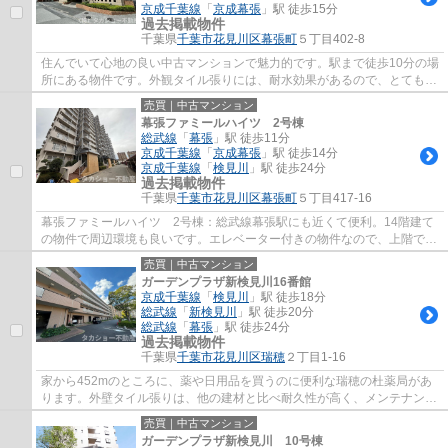
京成千葉線
「
京成幕張
」駅 徒歩15分
過去掲載物件
千葉県
千葉市花見川区
幕張町
５丁目402-8
住んでいて心地の良い中古マンションで魅力的です。駅まで徒歩10分の場
所にある物件です。外観タイル張りには、耐水効果があるので、とても魅
力的です。京成千葉線検見川近郊にある不...
売買｜中古マンション
幕張ファミールハイツ 2号棟
総武線
「
幕張
」駅 徒歩11分
京成千葉線
「
京成幕張
」駅 徒歩14分
京成千葉線
「
検見川
」駅 徒歩24分
過去掲載物件
千葉県
千葉市花見川区
幕張町
５丁目417-16
幕張ファミールハイツ 2号棟：総武線幕張駅にも近くて便利。14階建て
の物件で周辺環境も良いです。エレベーター付きの物件なので、上階でも
上り下りが楽です。駅までは徒歩11分でアク...
売買｜中古マンション
ガーデンプラザ新検見川16番館
京成千葉線
「
検見川
」駅 徒歩18分
総武線
「
新検見川
」駅 徒歩20分
総武線
「
幕張
」駅 徒歩24分
過去掲載物件
千葉県
千葉市花見川区
瑞穂
２丁目1-16
家から452mのところに、薬や日用品を買うのに便利な瑞穂の杜薬局があ
ります。外壁タイル張りは、他の建材と比べ耐久性が高く、メンテナンス
費用が安価なのが特徴です。敷地内に2基のエ...
売買｜中古マンション
ガーデンプラザ新検見川 10号棟