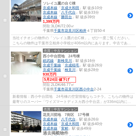
ソレイユ鷹の台 C棟
京成本線
「
京成大和田
」駅 徒歩10分
京成本線
「
八千代台
」駅 徒歩33分
京成本線
「
勝田台
」駅 徒歩39分
1,399万円
間取:
3LDK/72.00㎡
千葉県
千葉市花見川区
柏井
４丁目50-4
当社イチオシの物件の「ソレイユ鷹の台C棟」。ぜひ一度ご覧ください。
こちらの物件は千葉市立柏井小学校が406m以内にあります。中古であり
ながら、室内もきれいな一押しのマンションと...
売買｜中古マンション
西小中台団地 24号棟
総武線
「
新検見川
」駅 徒歩16分
京成千葉線
「
京成稲毛
」駅 徒歩26分
京成千葉線
「
検見川
」駅 徒歩28分
930万円
5月24日 値下げ
間取:
2LDK/46.77㎡
千葉県
千葉市花見川区
西小中台
2-24
新着情報：西小中台団地 24号棟の空室情報ならコチラ。こちらの物件は
最寄りのスーパー「ワイズマートディスカ西小中台店」が336m以内にあ
ります。多くの方に好評な、清潔感のある室...
売買｜中古マンション
花見川団地 7街区 17号棟
京成本線
「
八千代台
」駅 徒歩26分
京成本線
「
京成大和田
」駅 徒歩40分
京成本線
「
実籾
」駅 徒歩49分
過去掲載物件