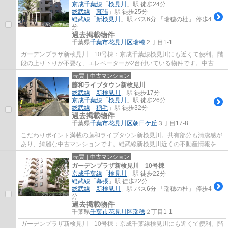
京成千葉線
「
検見川
」駅 徒歩24分
総武線
「
幕張
」駅 徒歩25分
総武線
「
新検見川
」駅 バス6分 「瑞穂の杜」 停歩4
分
過去掲載物件
千葉県
千葉市花見川区
瑞穂
２丁目1-1
ガーデンプラザ新検見川 10号棟：京成千葉線検見川にも近くて便利。階
段の上り下りが不要な、エレベーターが2台付いている物件です。中古な
がらも綺麗な室内と魅力的な住環境のマンシ...
売買｜中古マンション
藤和ライブタウン新検見川
総武線
「
新検見川
」駅 徒歩17分
京成千葉線
「
検見川
」駅 徒歩26分
総武線
「
稲毛
」駅 徒歩32分
過去掲載物件
千葉県
千葉市花見川区
朝日ケ丘
３丁目17-8
こだわりポイント満載の藤和ライブタウン新検見川。共有部分も清潔感が
あり、綺麗な中古マンションです。総武線新検見川近くの不動産情報をお
求めなら、千葉市花見川区に詳しい当社に...
売買｜中古マンション
ガーデンプラザ新検見川 10号棟
京成千葉線
「
検見川
」駅 徒歩22分
総武線
「
幕張
」駅 徒歩22分
総武線
「
新検見川
」駅 バス6分 「瑞穂の杜」 停歩4
分
過去掲載物件
千葉県
千葉市花見川区
瑞穂
２丁目1-1
ガーデンプラザ新検見川 10号棟：京成千葉線検見川にも近くて便利。階