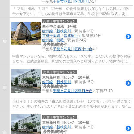
千葉県
千葉市花見川区
花見川
7-17
「 花見川団地 7街区 17号棟」の物件情報をお探しならお気軽にお問い
合わせ下さい。こちらの物件は千葉市立花島小学校まで826m以内にある
のがポイントです。中古ながらも綺麗な室内...
売買｜中古マンション
西小中台団地 1号棟
総武線
「
新検見川
」駅 徒歩23分
京成千葉線
「
京成稲毛
」駅 徒歩24分
総武線
「
稲毛
」駅 徒歩24分
過去掲載物件
千葉県
千葉市花見川区
西小中台
4-1
中古マンションなら、物件の購入もスムーズです。こだわりの物件をお探
しなら、総武線新検見川周辺でのご購入をご検討ください。物件情報はタ
カショー不動産にご連絡をお待ちしており...
売買｜中古マンション
東急新検見川ビレジ 10号棟
総武線
「
新検見川
」駅 徒歩15分
過去掲載物件
千葉県
千葉市花見川区
朝日ケ丘
３丁目27-10
当社イチオシの物件の「東急新検見川ビレジ 10号棟」。ぜひ一度ご覧く
ださい。歩いて452mのところに千葉にれの木台郵便局があります。築42
年の中古マンションです。駅から徒歩15分の...
売買｜中古マンション
東急新検見川ビレジ 10号棟
総武線
「
新検見川
」駅 徒歩15分
過去掲載物件