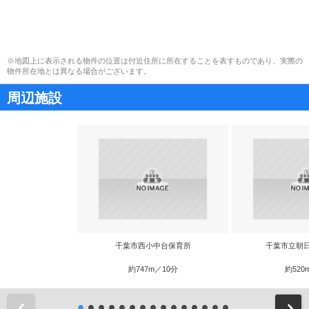
※地図上に表示される物件の位置は付近住所に所在することを表すものであり、実際の
物件所在地とは異なる場合がございます。
周辺施設
千葉市西小中台保育所
千葉市立朝
約747m／10分
約520
前