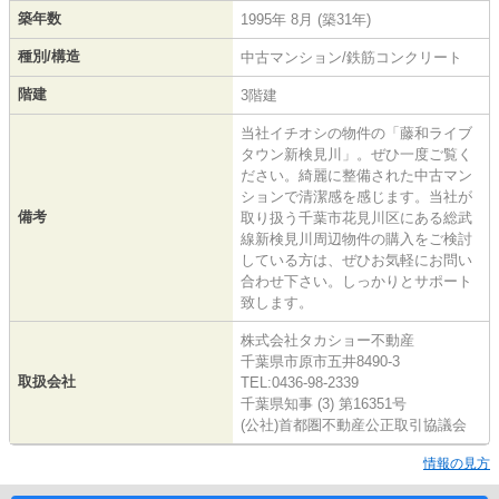
築年数
1995年 8月 (築31年)
種別/構造
中古マンション/鉄筋コンクリート
階建
3階建
当社イチオシの物件の「藤和ライブ
タウン新検見川」。ぜひ一度ご覧く
ださい。綺麗に整備された中古マン
ションで清潔感を感じます。当社が
備考
取り扱う千葉市花見川区にある総武
線新検見川周辺物件の購入をご検討
している方は、ぜひお気軽にお問い
合わせ下さい。しっかりとサポート
致します。
株式会社タカショー不動産
千葉県市原市五井8490-3
取扱会社
TEL:0436-98-2339
千葉県知事 (3) 第16351号
(公社)首都圏不動産公正取引協議会
情報の見方