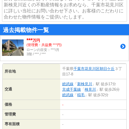
新検見川近くの不動産情報をお求めなら、千葉市花見川区
に詳しい当社にお問い合わせ下さい。お客様のこだわりに
合わせた物件情報をご提供いたします。
過去掲載物件一覧
***
万円
(管理費・共益費 ***円)
ローンの目安：***/月
3階 / *** / ***
千葉県
千葉市花見川区
朝日ケ丘
３丁
所在地
目17-8
総武線
「
新検見川
」駅 徒歩17分
交通
京成千葉線
「
検見川
」駅 徒歩26分
総武線
「
稲毛
」駅 徒歩32分
価格
-
管理費
-
専有面積
-