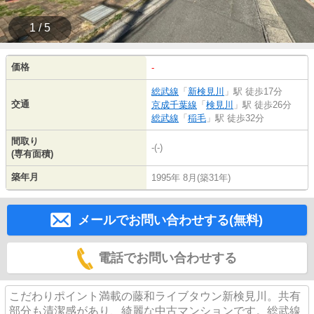
1 / 5
価格
-
総武線
「
新検見川
」駅 徒歩17分
交通
京成千葉線
「
検見川
」駅 徒歩26分
総武線
「
稲毛
」駅 徒歩32分
間取り
-(-)
(専有面積)
築年月
1995年 8月(築31年)
メールでお問い合わせする(無料)
電話でお問い合わせする
こだわりポイント満載の藤和ライブタウン新検見川。共有
部分も清潔感があり、綺麗な中古マンションです。総武線