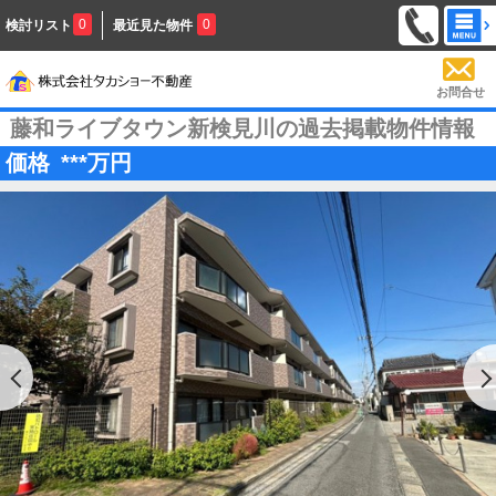
0
0
検討リスト
最近見た物件
お問合せ
藤和ライブタウン新検見川の過去掲載物件情報
価格
***
万円