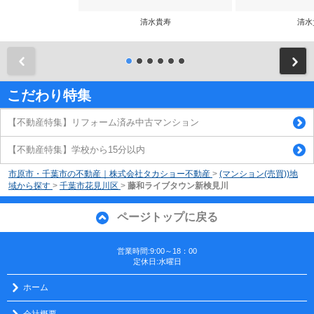
清水貴寿
清水
前
こだわり特集
【不動産特集】リフォーム済み中古マンション
【不動産特集】学校から15分以内
市原市・千葉市の不動産｜株式会社タカショー不動産
>
(マンション(売買))地
域から探す
>
千葉市花見川区
>
藤和ライブタウン新検見川
ページトップに戻る
営業時間:9:00～18：00
定休日:水曜日
ホーム