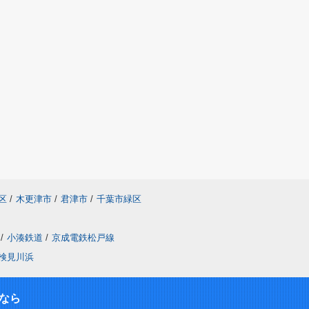
区
/
木更津市
/
君津市
/
千葉市緑区
/
小湊鉄道
/
京成電鉄松戸線
検見川浜
なら