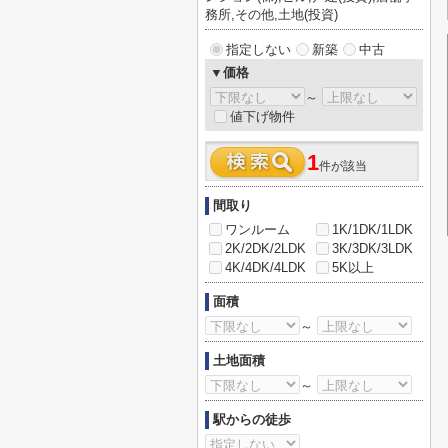
務所,その他,土地(投資)
指定しない
新築
中古
▼価格
～
値下げ物件
1
件が該当
間取り
ワンルーム
1K/1DK/1LDK
2K/2DK/2LDK
3K/3DK/3LDK
4K/4DK/4LDK
5K以上
面積
～
土地面積
～
駅からの徒歩