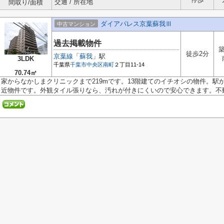
交通 / 所在地
間取り/面積
ダイアパレス京葉蘇我Ⅲ
中古マンション
過去掲載物件
築
徒歩2分
京葉線
「
蘇我
」駅
3LDK
千葉県
千葉市中央区
南町
２丁目11-14
70.74㎡
家からなかしまクリニックまで219mです。13階建てのイチオシの物件。駅
近物件です。外観タイル張りなら、汚れが付きにくいので安心できます。不動産