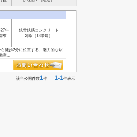
27年
鉄骨鉄筋コンクリート
南東
3階/（13階建）
から徒歩2分に位置する、魅力的な駅
...
1
1-1
該当公開件数
件
件表示