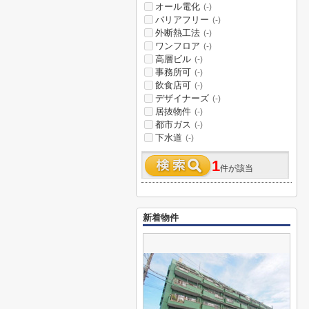
オール電化
(-)
バリアフリー
(-)
外断熱工法
(-)
ワンフロア
(-)
高層ビル
(-)
事務所可
(-)
飲食店可
(-)
デザイナーズ
(-)
居抜物件
(-)
都市ガス
(-)
下水道
(-)
1
件が該当
新着物件