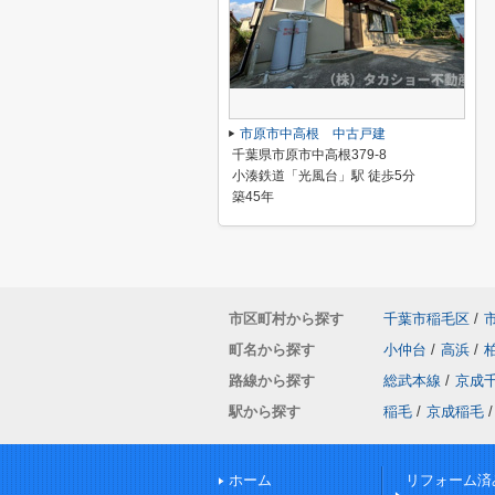
市原市中高根 中古戸建
千葉県市原市中高根379-8
小湊鉄道「光風台」駅 徒歩5分
築45年
市区町村から探す
千葉市稲毛区
/
町名から探す
小仲台
/
高浜
/
路線から探す
総武本線
/
京成
駅から探す
稲毛
/
京成稲毛
/
ホーム
リフォーム済