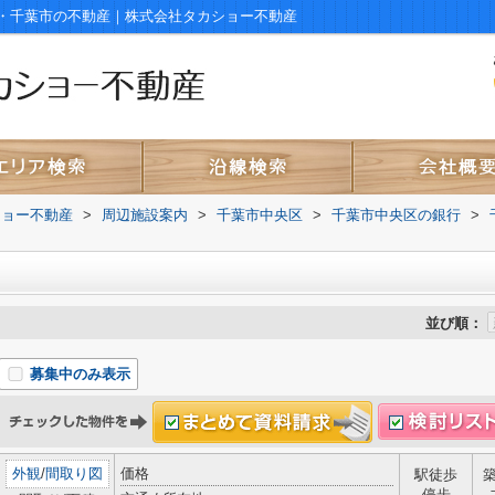
・千葉市の不動産｜株式会社タカショー不動産
ショー不動産
>
周辺施設案内
>
千葉市中央区
>
千葉市中央区の銀行
>
並び順：
募集中のみ表示
外観
/
間取り図
価格
駅徒歩
停歩