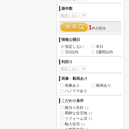
築年数
1
件が該当
情報公開日
指定しない
本日
3日以内
1週間以内
利回り
画像・動画あり
画像あり
動画あり
パノラマあり
こだわり条件
陽当り良好
(-)
閑静な住宅地
(-)
リフォーム済
(-)
輸入住宅
(-)