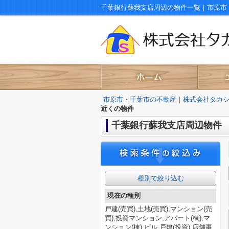
千葉銀行蘇我支店周辺の物件一覧｜市原市
市原市・千葉市の不動産｜株式会社タカ
近くの物件
千葉銀行蘇我支店周辺物件
種別で絞り込む
現在の種別
戸建(売買),土地(売買),マンション(売
買),投資マンション,アパート(棟),マ
ンション(棟),ビル,戸建(投資),店舗事