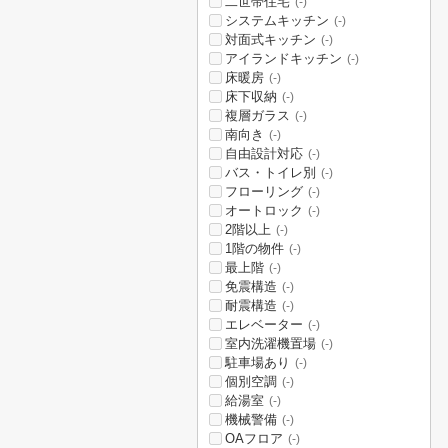
二世帯住宅
(-)
システムキッチン
(-)
対面式キッチン
(-)
アイランドキッチン
(-)
床暖房
(-)
床下収納
(-)
複層ガラス
(-)
南向き
(-)
自由設計対応
(-)
バス・トイレ別
(-)
フローリング
(-)
オートロック
(-)
2階以上
(-)
1階の物件
(-)
最上階
(-)
免震構造
(-)
耐震構造
(-)
エレベーター
(-)
室内洗濯機置場
(-)
駐車場あり
(-)
個別空調
(-)
給湯室
(-)
機械警備
(-)
OAフロア
(-)