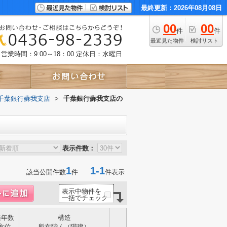
最終更新：2026年08月08日
00
00
件
件
最近見た物件
検討リスト
営業時間：9:00～18：00
定休日：水曜日
千葉銀行蘇我支店
>
千葉銀行蘇我支店の
表示件数：
1
1-1
該当公開件数
件
件表示
表示中物件を
一括でチェック
築年数
構造
方位
所在階 / （階建）