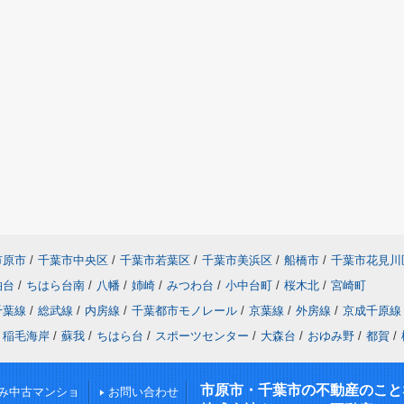
市原市
/
千葉市中央区
/
千葉市若葉区
/
千葉市美浜区
/
船橋市
/
千葉市花見川
柏台
/
ちはら台南
/
八幡
/
姉崎
/
みつわ台
/
小中台町
/
桜木北
/
宮崎町
千葉線
/
総武線
/
内房線
/
千葉都市モノレール
/
京葉線
/
外房線
/
京成千原線
稲毛海岸
/
蘇我
/
ちはら台
/
スポーツセンター
/
大森台
/
おゆみ野
/
都賀
/
市原市・千葉市の不動産のこと
み中古マンショ
お問い合わせ