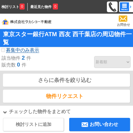
0
0
検討リスト
最近見た物件
お問合せ
東京スター銀行ATM 西友 西千葉店の周辺物件一
覧
募集中のみ表示
2
該当物件
件
0
販売数
件
さらに条件を絞り込む
物件リクエスト
チェックした物件をまとめて
検討リストに追加
お問い合わせ