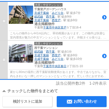
売買｜中古マンション
千葉登戸ガーデンハウス
京成千葉線
「
みどり台
」駅 徒歩7分
総武線
「
西千葉
」駅 徒歩9分
京成千葉線
「
西登戸
」駅 徒歩9分
過去掲載物件
千葉県
千葉市中央区
登戸
５丁目16-4
こちらの物件から441m以内に、翠幼稚園があります。この物件は快適な
室内環境が魅力の中古マンションとなっています。外観タイル張りは、長
期にわたってメンテナンスが必要ありません...
売買｜中古マンション
西千葉マンション
総武線
「
西千葉
」駅 徒歩1分
京成千葉線
「
西登戸
」駅 徒歩9分
京成千葉線
「
みどり台
」駅 徒歩10分
過去掲載物件
千葉県
千葉市中央区
春日
２丁目21-10
家から90mの場所に西千葉駅前郵便局があります。中古でありながら、室
内もきれいな一押しのマンションとなっています。忙しい方におすすめ
の、駅徒歩1分の物件です。御身体の不自由な...
該当公開件数
2
件
1-2
件表示
チェックした物件をまとめて
検討リストに追加
お問い合わせ