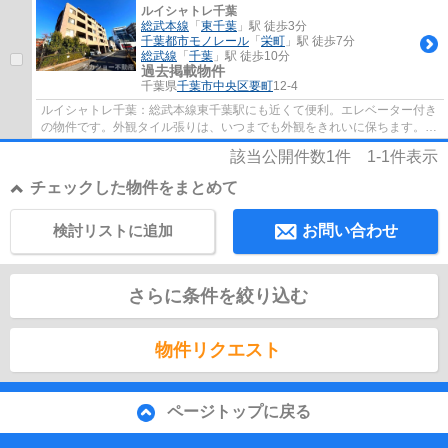
ルイシャトレ千葉
総武本線
「
東千葉
」駅 徒歩3分
千葉都市モノレール
「
栄町
」駅 徒歩7分
総武線
「
千葉
」駅 徒歩10分
過去掲載物件
千葉県
千葉市中央区
要町
12-4
ルイシャトレ千葉：総武本線東千葉駅にも近くて便利。エレベーター付き
の物件です。外観タイル張りは、いつまでも外観をきれいに保ちます。駅
から徒歩3分圏内にある駅近物件です。タカ...
該当公開件数
1
件
1-1
件表示
チェックした物件をまとめて
検討リストに追加
お問い合わせ
さらに条件を絞り込む
物件リクエスト
ページトップに戻る