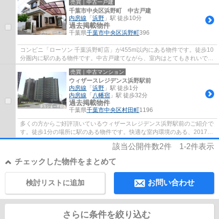
売買｜中古一戸建
千葉市中央区浜野町 中古戸建
内房線
「
浜野
」駅 徒歩10分
過去掲載物件
千葉県
千葉市中央区
浜野町
396
コンビニ「ローソン 千葉浜野町店」が455m以内にある物件です。徒歩10
分圏内に駅のある物件です。中古戸建てながら、室内はとてもきれいで
す。千葉市中央区に特化したタカショー不動産...
売買｜中古マンション
ウィザースレジデンス浜野駅前
内房線
「
浜野
」駅 徒歩1分
内房線
「
八幡宿
」駅 徒歩32分
過去掲載物件
千葉県
千葉市中央区
村田町
1196
多くの方からご好評頂いているウィザースレジデンス浜野駅前のご紹介で
す。徒歩1分の場所に駅のある物件です。快適な室内環境のある、2017年
3月築の物件となります。地上14階建ての物...
該当公開件数
2
件
1-2
件表示
チェックした物件をまとめて
検討リストに追加
お問い合わせ
さらに条件を絞り込む