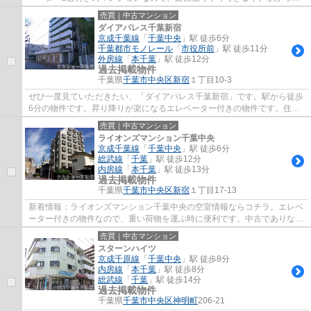
歩6分圏内に位置する物件です。不動産のこと...
売買｜中古マンション
ダイアパレス千葉新宿
京成千葉線
「
千葉中央
」駅 徒歩6分
千葉都市モノレール
「
市役所前
」駅 徒歩11分
外房線
「
本千葉
」駅 徒歩12分
過去掲載物件
千葉県
千葉市中央区
新宿
１丁目10-3
ぜひ一度見ていただきたい、「ダイアパレス千葉新宿」です。駅から徒歩
6分の物件です。昇り降りが楽になるエレベーター付きの物件です。住ん
でいて心地の良い中古マンションで魅力的で...
売買｜中古マンション
ライオンズマンション千葉中央
京成千葉線
「
千葉中央
」駅 徒歩6分
総武線
「
千葉
」駅 徒歩12分
内房線
「
本千葉
」駅 徒歩13分
過去掲載物件
千葉県
千葉市中央区
新宿
１丁目17-13
新着情報：ライオンズマンション千葉中央の空室情報ならコチラ。エレベ
ーター付きの物件なので、重い荷物を運ぶ時に便利です。中古でありなが
ら、綺麗で機能的な設備のあるマンション...
売買｜中古マンション
スターンハイツ
京成千原線
「
千葉中央
」駅 徒歩8分
内房線
「
本千葉
」駅 徒歩8分
総武線
「
千葉
」駅 徒歩14分
過去掲載物件
千葉県
千葉市中央区
神明町
206-21