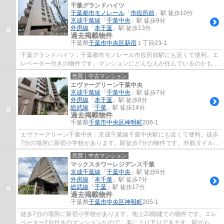
千葉グランドハイツ
千葉都市モノレール
「
市役所前
」駅 徒歩10分
京成千葉線
「
千葉中央
」駅 徒歩9分
外房線
「
本千葉
」駅 徒歩13分
過去掲載物件
千葉県
千葉市中央区
新宿
１丁目23-1
千葉グランドハイツ：千葉都市モノレール市役所前駅にも近くて便利。エ
レベーター付きの物件です。マンションにどんな人が住んでいるのかも中
古マンションなら事前に知れます。11階建...
売買｜中古マンション
エヴァーグリーン千葉中央
京成千葉線
「
千葉中央
」駅 徒歩7分
外房線
「
本千葉
」駅 徒歩8分
総武線
「
千葉
」駅 徒歩14分
過去掲載物件
千葉県
千葉市中央区
神明町
206-1
エヴァーグリーン千葉中央：京成千葉線千葉中央駅にも近くて便利。徒歩
7分の場所に新宿小学校があります。駅徒歩7分の物件です。外観タイル張
りは、いつまでも外観をきれいに保ちます...
売買｜中古マンション
マックスタワーレジデンス千葉
京成千葉線
「
千葉中央
」駅 徒歩6分
外房線
「
本千葉
」駅 徒歩7分
総武線
「
千葉
」駅 徒歩17分
過去掲載物件
千葉県
千葉市中央区
神明町
205-1
徒歩7分の場所に新宿小学校があります。地上20階建ての物件です。エレ
ベーター2台付きのマンションなので、楽に上り下りできます。駅から徒