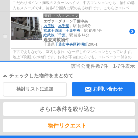
こだわりポイント満載のスターンハイツ。中古マンションなら、物件の購
入もスムーズです。徒歩8分圏内に駅のある物件です。こちらはエレベー
ター付き物件です。不動産のご購入を検討し...
売買｜中古マンション
エヴァーグリーン千葉中央
内房線
「
本千葉
」駅 徒歩9分
京成千原線
「
千葉中央
」駅 徒歩7分
総武線
「
千葉
」駅 徒歩14分
過去掲載物件
千葉県
千葉市中央区
神明町
206-1
中古でありながら、室内もきれいな一押しのマンションとなっています。
地上10階建ての物件です。お体が不自由な方でも、エレベーター付きの物
件なので昇り降りが安心です。外観タイル...
該当公開件数
7
件
1-7
件表示
チェックした物件をまとめて
検討リストに追加
お問い合わせ
さらに条件を絞り込む
物件リクエスト