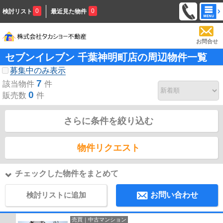
0
0
検討リスト
最近見た物件
お問合せ
セブンイレブン 千葉神明町店の周辺物件一覧
募集中のみ表示
7
該当物件
件
0
販売数
件
さらに条件を絞り込む
物件リクエスト
チェックした物件をまとめて
検討リストに追加
お問い合わせ
売買｜中古マンション