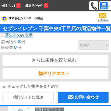
0
0
検討リスト
最近見た物件
お問合せ
セブンイレブン 千葉中央3丁目店の周辺物件一覧
募集中のみ表示
3
該当物件
件
0
販売数
件
さらに条件を絞り込む
物件リクエスト
チェックした物件をまとめて
検討リストに追加
お問い合わせ
売買｜中古マンション