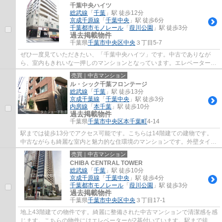
千葉中央ハイツ
総武線
「
千葉
」駅 徒歩12分
京成千原線
「
千葉中央
」駅 徒歩6分
千葉都市モノレール
「
葭川公園
」駅 徒歩3分
過去掲載物件
千葉県
千葉市中央区
中央
３丁目5-7
ぜひ一度見ていただきたい、「千葉中央ハイツ」です。中古でありなが
ら、室内もきれいな一押しのマンションとなっています。エレベーター付
きの物件なので、上階でも上り下りが楽です...
売買｜中古マンション
ル・シック千葉フロンテージ
総武線
「
千葉
」駅 徒歩13分
京成千葉線
「
千葉中央
」駅 徒歩3分
内房線
「
本千葉
」駅 徒歩10分
過去掲載物件
千葉県
千葉市中央区
本千葉町
4-14
駅までは徒歩13分でアクセス可能です。こちらは14階建ての建物です。
中古ながらも綺麗な室内と魅力的な住環境のマンションです。外壁タイル
張りは、他の建材と比べ耐久性が高く、メン...
売買｜中古マンション
CHIBA CENTRAL TOWER
総武線
「
千葉
」駅 徒歩10分
京成千原線
「
千葉中央
」駅 徒歩4分
千葉都市モノレール
「
葭川公園
」駅 徒歩3分
過去掲載物件
千葉県
千葉市中央区
中央
３丁目17-1
地上43階建ての物件です。綺麗に整備された中古マンションで清潔感を感
じます。こちらの物件にはエレベーターが2基付いています。駅まで徒歩