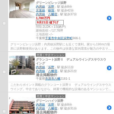
グリーンビレッジ浜野
内房線
「
浜野
」駅 徒歩8分
京葉線
「
蘇我
」駅 徒歩42分
内房線
「
八幡宿
」駅 徒歩37分
1,780万円
9月21日 値下げ
間取:
2LDK＋1S(納戸)
建物面積:
- / 17.76坪
土地面積:
- / -
千葉県
千葉市中央区
浜野町
666-1
グリーンビレッジ浜野：内房線浜野駅にも近くて便利。家から196mの場
所に浜野郵便局があります。この物件は快適な室内環境が魅力の中古マン
ションとなっています。外壁タイル張りは、...
売買｜中古マンション
グランコート浜野Ⅱ デュアルウイングスサウスウ
イング
内房線
「
浜野
」駅 徒歩11分
内房線
「
八幡宿
」駅 徒歩21分
過去掲載物件
千葉県
市原市
八幡
2181-1
こだわりポイント満載のグランコート浜野Ⅱ デュアルウイングスサウス
ウイング。中古でありながら、綺麗で機能的な設備のあるマンションで
す。駅から徒歩11分の物件です。外観タイル張...
売買｜中古マンション
グリーンハイツ浜野
内房線
「
浜野
」駅 徒歩8分
内房線
「
八幡宿
」駅 徒歩31分
過去掲載物件