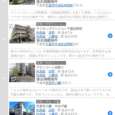
過去掲載物件
千葉県
千葉市中央区
村田町
733-11
グリーンビレッジ浜野駅前：内房線浜野駅にも近くて便利。こちらはエレ
ベーター付きの物件です。物件から徒歩3分の場所に駅があれば便利です
ね。中古ながらも綺麗な室内と魅力的な住環...
売買｜中古マンション
ライオンズマンション千葉浜野町
内房線
「
浜野
」駅 徒歩7分
内房線
「
八幡宿
」駅 徒歩29分
過去掲載物件
千葉県
千葉市中央区
浜野町
992
家から500mのところに千葉興業銀行浜野支店があります。共有部分も清
潔感があり、綺麗な中古マンションです。駅から徒歩7分の物件です。必
須条件として挙げる方が多い、エレベーター付...
売買｜中古マンション
グランコート浜野Ⅱ
内房線
「
浜野
」駅 徒歩11分
内房線
「
八幡宿
」駅 徒歩21分
過去掲載物件
千葉県
市原市
八幡
2181-1
こちらの物件はエレベーター2基付きです。徒歩11分で駅へのアクセスが
可能な物件です。中古マンションなら、物件の購入もスムーズです。当社
がお客様の不動産購入をしっかりとサポート...
売買｜中古一戸建
市原市八幡 中古戸建
内房線
「
浜野
」駅 徒歩14分
内房線
「
八幡宿
」駅 徒歩21分