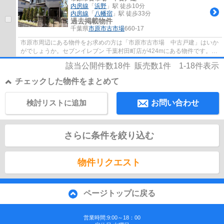
内房線
「
浜野
」駅 徒歩10分
内房線
「
八幡宿
」駅 徒歩33分
過去掲載物件
千葉県
市原市
古市場
660-17
市原市周辺にある物件をお求めの方は「市原市古市場 中古戸建」はいか
がでしょうか。セブンイレブン 千葉村田町店が424mにある物件です。徒
歩10分圏内に駅のある物件です。快適な室内...
該当公開件数
18
件 販売数
1
件
1-18
件表示
チェックした物件をまとめて
検討リストに追加
お問い合わせ
さらに条件を絞り込む
物件リクエスト
ページトップに戻る
営業時間:9:00～18：00