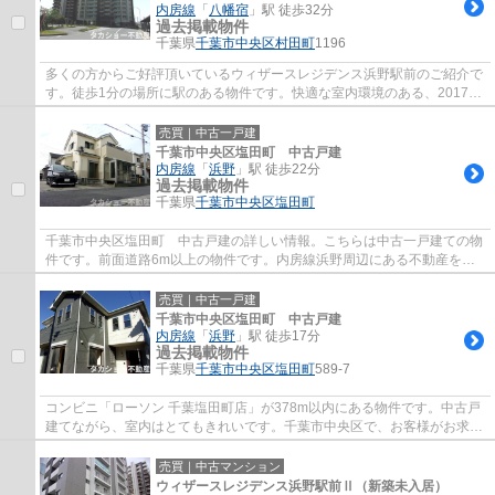
内房線
「
八幡宿
」駅 徒歩32分
過去掲載物件
千葉県
千葉市中央区
村田町
1196
多くの方からご好評頂いているウィザースレジデンス浜野駅前のご紹介で
す。徒歩1分の場所に駅のある物件です。快適な室内環境のある、2017年
3月築の物件となります。地上14階建ての物...
売買｜中古一戸建
千葉市中央区塩田町 中古戸建
内房線
「
浜野
」駅 徒歩22分
過去掲載物件
千葉県
千葉市中央区
塩田町
千葉市中央区塩田町 中古戸建の詳しい情報。こちらは中古一戸建ての物
件です。前面道路6m以上の物件です。内房線浜野周辺にある不動産を探
すなら、タカショー不動産のスタッフまでご...
売買｜中古一戸建
千葉市中央区塩田町 中古戸建
内房線
「
浜野
」駅 徒歩17分
過去掲載物件
千葉県
千葉市中央区
塩田町
589-7
コンビニ「ローソン 千葉塩田町店」が378m以内にある物件です。中古戸
建てながら、室内はとてもきれいです。千葉市中央区で、お客様がお求め
の物件を内房線浜野周辺で見つけましょう。...
売買｜中古マンション
ウィザースレジデンス浜野駅前Ⅱ（新築未入居）