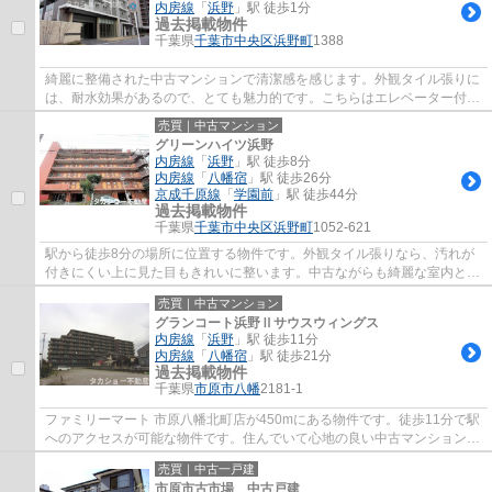
内房線
「
浜野
」駅 徒歩1分
過去掲載物件
千葉県
千葉市中央区
浜野町
1388
綺麗に整備された中古マンションで清潔感を感じます。外観タイル張りに
は、耐水効果があるので、とても魅力的です。こちらはエレベーター付き
物件です。14階建ての建物もお探しします...
売買｜中古マンション
グリーンハイツ浜野
内房線
「
浜野
」駅 徒歩8分
内房線
「
八幡宿
」駅 徒歩26分
京成千原線
「
学園前
」駅 徒歩44分
過去掲載物件
千葉県
千葉市中央区
浜野町
1052-621
駅から徒歩8分の場所に位置する物件です。外観タイル張りなら、汚れが
付きにくい上に見た目もきれいに整います。中古ながらも綺麗な室内と魅
力的な住環境のマンションです。エレベータ...
売買｜中古マンション
グランコート浜野Ⅱサウスウィングス
内房線
「
浜野
」駅 徒歩11分
内房線
「
八幡宿
」駅 徒歩21分
過去掲載物件
千葉県
市原市
八幡
2181-1
ファミリーマート 市原八幡北町店が450mにある物件です。徒歩11分で駅
へのアクセスが可能な物件です。住んでいて心地の良い中古マンションで
魅力的です。敷地内に2基のエレベーターが...
売買｜中古一戸建
市原市古市場 中古戸建