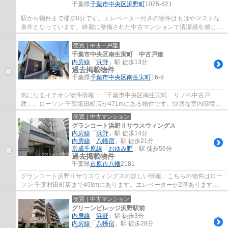
千葉県
千葉市中央区
浜野町
1025-621
駅から物件まで徒歩8分です。エレベーター付きの物件はもはやマストな
条件となっています。綺麗に整備された中古マンションで清潔感を感じま
す。不動産のことで悩みがあるなら、タカシ...
売買｜中古一戸建
千葉市中央区南生実町 中古戸建
内房線
「
浜野
」駅 徒歩13分
過去掲載物件
千葉県
千葉市中央区
南生実町
16-9
気になるイチオシ物件情報：「千葉市中央区南生実町 リノベ中古戸
建」。ローソン 千葉塩田町店が471mにある物件です。快適な室内環境を
持つ、中古の一戸建て物件となっています。駅ま...
売買｜中古マンション
グランコート浜野Ⅱサウスウィングス
内房線
「
浜野
」駅 徒歩14分
内房線
「
八幡宿
」駅 徒歩21分
京成千原線
「
おゆみ野
」駅 徒歩56分
過去掲載物件
千葉県
市原市
八幡
2181
グランコート浜野Ⅱサウスウィングスの詳しい情報。こちらの物件はロー
ソン 千葉村田町店まで498mにあります。エレベーターが2基あります。
外観タイル張りには、耐水効果があるので、と...
売買｜中古マンション
グリーンビレッジ浜野駅前
内房線
「
浜野
」駅 徒歩3分
内房線
「
八幡宿
」駅 徒歩28分