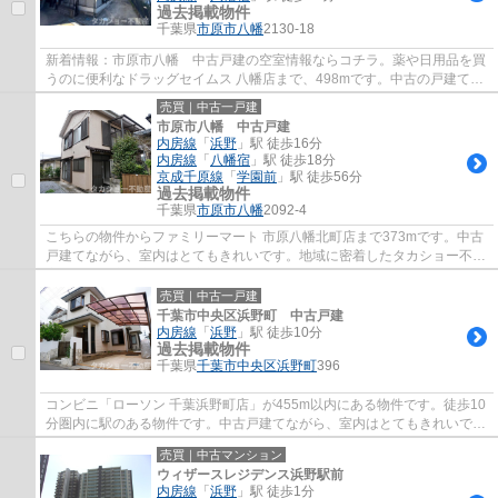
過去掲載物件
千葉県
市原市
八幡
2130-18
新着情報：市原市八幡 中古戸建の空室情報ならコチラ。薬や日用品を買
うのに便利なドラッグセイムス 八幡店まで、498mです。中古の戸建て物
件は幅広い年齢層の方からニーズがあります...
売買｜中古一戸建
市原市八幡 中古戸建
内房線
「
浜野
」駅 徒歩16分
内房線
「
八幡宿
」駅 徒歩18分
京成千原線
「
学園前
」駅 徒歩56分
過去掲載物件
千葉県
市原市
八幡
2092-4
こちらの物件からファミリーマート 市原八幡北町店まで373mです。中古
戸建てながら、室内はとてもきれいです。地域に密着したタカショー不動
産でなら、市原市の不動産もスムーズに探す...
売買｜中古一戸建
千葉市中央区浜野町 中古戸建
内房線
「
浜野
」駅 徒歩10分
過去掲載物件
千葉県
千葉市中央区
浜野町
396
コンビニ「ローソン 千葉浜野町店」が455m以内にある物件です。徒歩10
分圏内に駅のある物件です。中古戸建てながら、室内はとてもきれいで
す。千葉市中央区に特化したタカショー不動産...
売買｜中古マンション
ウィザースレジデンス浜野駅前
内房線
「
浜野
」駅 徒歩1分