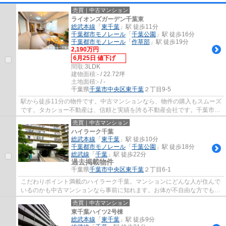
売買｜中古マンション
ライオンズガーデン千葉東
総武本線
「
東千葉
」駅 徒歩11分
千葉都市モノレール
「
千葉公園
」駅 徒歩16分
千葉都市モノレール
「
作草部
」駅 徒歩19分
2,190万円
6月25日 値下げ
間取:
3LDK
建物面積:
- / 22.72坪
土地面積:
- / -
千葉県
千葉市中央区
東千葉
２丁目9-5
駅から徒歩11分の物件です。中古マンションなら、物件の購入もスムーズ
です。タカショー不動産は、信頼と実績を誇る不動産会社です。千葉市中
央区で物件をお探しの方は、当社にお任せ...
売買｜中古マンション
ハイラーク千葉
総武本線
「
東千葉
」駅 徒歩10分
千葉都市モノレール
「
千葉公園
」駅 徒歩18分
総武線
「
千葉
」駅 徒歩22分
過去掲載物件
千葉県
千葉市中央区
東千葉
２丁目6-1
こだわりポイント満載のハイラーク千葉。マンションにどんな人が住んで
いるのかも中古マンションなら事前に知れます。お体が不自由な方でも、
エレベーター付きの物件なので昇り降りが...
売買｜中古マンション
東千葉ハイツ2号棟
総武本線
「
東千葉
」駅 徒歩9分