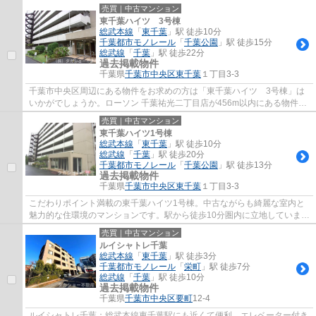
す。駅徒歩9分の物件です。当社がお客様の...
売買｜中古マンション
東千葉ハイツ 3号棟
総武本線
「
東千葉
」駅 徒歩10分
千葉都市モノレール
「
千葉公園
」駅 徒歩15分
総武線
「
千葉
」駅 徒歩22分
過去掲載物件
千葉県
千葉市中央区
東千葉
１丁目3-3
千葉市中央区周辺にある物件をお求めの方は「東千葉ハイツ 3号棟」は
いかがでしょうか。ローソン 千葉祐光二丁目店が456m以内にある物件で
す。中古でありながら、室内もきれいな一押...
売買｜中古マンション
東千葉ハイツ1号棟
総武本線
「
東千葉
」駅 徒歩10分
総武線
「
千葉
」駅 徒歩20分
千葉都市モノレール
「
千葉公園
」駅 徒歩13分
過去掲載物件
千葉県
千葉市中央区
東千葉
１丁目3-3
こだわりポイント満載の東千葉ハイツ1号棟。中古ながらも綺麗な室内と
魅力的な住環境のマンションです。駅から徒歩10分圏内に立地していま
す。こちらの物件にはエレベーターが2基付い...
売買｜中古マンション
ルイシャトレ千葉
総武本線
「
東千葉
」駅 徒歩3分
千葉都市モノレール
「
栄町
」駅 徒歩7分
総武線
「
千葉
」駅 徒歩10分
過去掲載物件
千葉県
千葉市中央区
要町
12-4
ルイシャトレ千葉：総武本線東千葉駅にも近くて便利。エレベーター付き