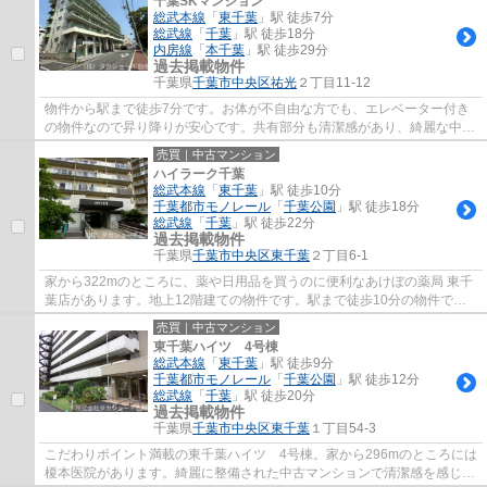
千葉SKマンション
総武本線
「
東千葉
」駅 徒歩7分
総武線
「
千葉
」駅 徒歩18分
内房線
「
本千葉
」駅 徒歩29分
過去掲載物件
千葉県
千葉市中央区
祐光
２丁目11-12
物件から駅まで徒歩7分です。お体が不自由な方でも、エレベーター付き
の物件なので昇り降りが安心です。共有部分も清潔感があり、綺麗な中古
マンションです。総武本線東千葉近郊にある...
売買｜中古マンション
ハイラーク千葉
総武本線
「
東千葉
」駅 徒歩10分
千葉都市モノレール
「
千葉公園
」駅 徒歩18分
総武線
「
千葉
」駅 徒歩22分
過去掲載物件
千葉県
千葉市中央区
東千葉
２丁目6-1
家から322mのところに、薬や日用品を買うのに便利なあけぼの薬局 東千
葉店があります。地上12階建ての物件です。駅まで徒歩10分の物件で
す。築42年の中古マンションです。物件のご購入...
売買｜中古マンション
東千葉ハイツ 4号棟
総武本線
「
東千葉
」駅 徒歩9分
千葉都市モノレール
「
千葉公園
」駅 徒歩12分
総武線
「
千葉
」駅 徒歩20分
過去掲載物件
千葉県
千葉市中央区
東千葉
１丁目54-3
こだわりポイント満載の東千葉ハイツ 4号棟。家から296mのところには
榎本医院があります。綺麗に整備された中古マンションで清潔感を感じま