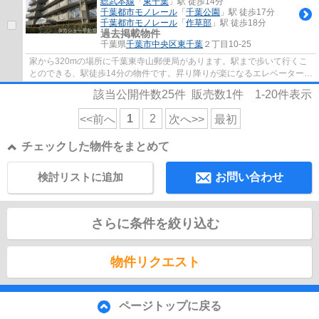
総武本線
「
東千葉
」駅 徒歩14分
千葉都市モノレール
「
千葉公園
」駅 徒歩17分
千葉都市モノレール
「
作草部
」駅 徒歩18分
過去掲載物件
千葉県
千葉市中央区
東千葉
２丁目10-25
家から320mの場所に千葉東寺山郵便局があります。駅まで歩いて行くこ
とのできる、駅徒歩14分の物件です。昇り降りが楽になるエレベーター付
きの物件です。中古ながらも綺麗な室内と魅...
該当公開件数
25
件 販売数
1
件
1-20
件表示
1
2
<<前へ
次へ>>
最初
チェックした物件をまとめて
検討リストに追加
お問い合わせ
さらに条件を絞り込む
物件リクエスト
ページトップに戻る