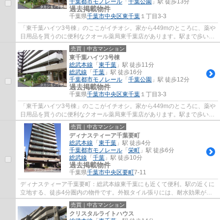
千葉都市モノレール
「
千葉公園
」駅 徒歩13分
過去掲載物件
千葉県
千葉市中央区
東千葉
１丁目3-3
「東千葉ハイツ3号棟」のここがイチオシ。家から449mのところに、薬や
日用品を買うのに便利なクオール薬局東千葉店があります。駅まで歩いて
11分ほどの物件です。エレベーター2基付き...
売買｜中古マンション
東千葉ハイツ3号棟
総武本線
「
東千葉
」駅 徒歩11分
総武線
「
千葉
」駅 徒歩16分
千葉都市モノレール
「
千葉公園
」駅 徒歩12分
過去掲載物件
千葉県
千葉市中央区
東千葉
１丁目3-3
「東千葉ハイツ3号棟」のここがイチオシ。家から449mのところに、薬や
日用品を買うのに便利なクオール薬局東千葉店があります。駅まで歩いて
11分ほどの物件です。エレベーター2基付き...
売買｜中古マンション
ディナスティーア千葉要町
総武本線
「
東千葉
」駅 徒歩4分
千葉都市モノレール
「
栄町
」駅 徒歩6分
総武線
「
千葉
」駅 徒歩10分
過去掲載物件
千葉県
千葉市中央区
要町
7-11
ディナスティーア千葉要町：総武本線東千葉にも近くて便利。駅の近くに
立地する、徒歩4分圏内の物件です。外観タイル張りには、耐水効果があ
るので、とても魅力的です。綺麗に整備され...
売買｜中古マンション
クリスタルライトハウス