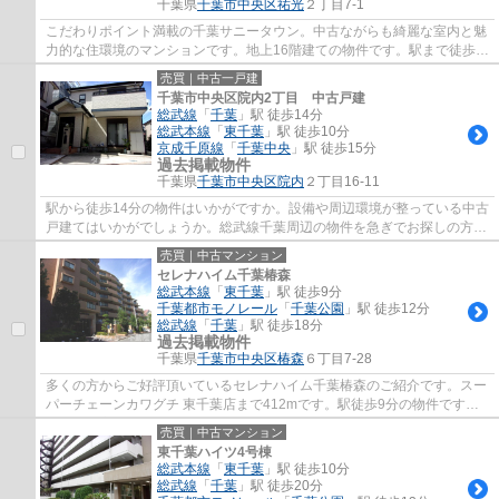
千葉県
千葉市中央区
祐光
２丁目7-1
こだわりポイント満載の千葉サニータウン。中古ながらも綺麗な室内と魅
力的な住環境のマンションです。地上16階建ての物件です。駅まで徒歩4
分の物件です。交通アクセスが良好な総武本...
売買｜中古一戸建
千葉市中央区院内2丁目 中古戸建
総武線
「
千葉
」駅 徒歩14分
総武本線
「
東千葉
」駅 徒歩10分
京成千原線
「
千葉中央
」駅 徒歩15分
過去掲載物件
千葉県
千葉市中央区
院内
２丁目16-11
駅から徒歩14分の物件はいかがですか。設備や周辺環境が整っている中古
戸建てはいかがでしょうか。総武線千葉周辺の物件を急ぎでお探しの方
も、まずはタカショー不動産までお問い合わ...
売買｜中古マンション
セレナハイム千葉椿森
総武本線
「
東千葉
」駅 徒歩9分
千葉都市モノレール
「
千葉公園
」駅 徒歩12分
総武線
「
千葉
」駅 徒歩18分
過去掲載物件
千葉県
千葉市中央区
椿森
６丁目7-28
多くの方からご好評頂いているセレナハイム千葉椿森のご紹介です。スー
パーチェーンカワグチ 東千葉店まで412mです。駅徒歩9分の物件です。
ニーズの高いエレベーター付きの物件はこち...
売買｜中古マンション
東千葉ハイツ4号棟
総武本線
「
東千葉
」駅 徒歩10分
総武線
「
千葉
」駅 徒歩20分