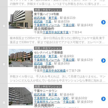
の物件です。外観タイル張りは、いつまでも外観をきれいに保ちます。駅
から徒歩3分圏内にある駅近物件です。タカ...
売買｜中古マンション
東千葉ハイツ4号棟
総武本線
「
東千葉
」駅 徒歩11分
総武線
「
千葉
」駅 徒歩22分
千葉都市モノレール
「
千葉公園
」駅 徒歩14分
過去掲載物件
千葉県
千葉市中央区
東千葉
１丁目3-4
榎本医院まで295mです。薬や日用品を買うのに便利なフルヤマ薬局 東千
葉店まで338mです。駅まで徒歩11分でアクセス可能です。エレベーター
2基付きです。不動産のことでお悩みでしたら...
売買｜中古マンション
セレナハイム千葉椿森
総武本線
「
東千葉
」駅 徒歩9分
千葉都市モノレール
「
千葉公園
」駅 徒歩12分
総武線
「
千葉
」駅 徒歩18分
過去掲載物件
千葉県
千葉市中央区
椿森
６丁目7-28
外観タイル張りは、手入れを考えれば、決して高価ではありません。マン
ションにどんな人が住んでいるのかも中古マンションなら事前に知れま
す。こちらのエレベーター付きの物件はいか...
売買｜中古マンション
千葉サニータウン
総武本線
「
東千葉
」駅 徒歩4分
千葉都市モノレール
「
栄町
」駅 徒歩10分
千葉都市モノレール
「
千葉公園
」駅 徒歩10分
過去掲載物件