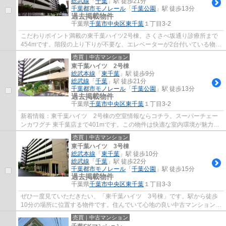
総武線
「
千葉
」駅 徒歩21分
千葉都市モノレール
「
千葉公園
」駅 徒歩13分
過去掲載物件
千葉県
千葉市中央区
東千葉
１丁目3-2
こだわりポイント満載の東千葉ハイツ2号棟。さくさべ坂通り診療所まで
454mです。階段の上り下りが不要な、エレベーターが2台付いている物件
です。好評の駅近物件となっており、駅より...
売買｜中古マンション
東千葉ハイツ 2号棟
総武本線
「
東千葉
」駅 徒歩9分
総武線
「
千葉
」駅 徒歩21分
千葉都市モノレール
「
千葉公園
」駅 徒歩13分
過去掲載物件
千葉県
千葉市中央区
東千葉
１丁目3-2
新着情報：東千葉ハイツ 2号棟の空室情報ならコチラ。スーパーチェー
ンカワグチ 東千葉店まで401mです。この物件は快適な室内環境が魅力の
中古マンションとなっています。エレベータ...
売買｜中古マンション
東千葉ハイツ 3号棟
総武本線
「
東千葉
」駅 徒歩10分
総武線
「
千葉
」駅 徒歩22分
千葉都市モノレール
「
千葉公園
」駅 徒歩15分
過去掲載物件
千葉県
千葉市中央区
東千葉
１丁目3-3
ぜひ一度見ていただきたい、「東千葉ハイツ 3号棟」です。駅から徒歩
10分の場所に位置する物件です。住んでいて心地の良い中古マンションで
魅力的です。エレベーターが2基付いている...
売買｜中古マンション