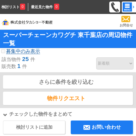
0
0
検討リスト
最近見た物件
お問合せ
スーパーチェーンカワグチ 東千葉店の周辺物件
一覧
募集中のみ表示
25
該当物件
件
1
販売数
件
さらに条件を絞り込む
物件リクエスト
チェックした物件をまとめて
検討リストに追加
お問い合わせ