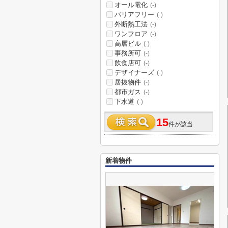
オール電化
(-)
バリアフリー
(-)
外断熱工法
(-)
ワンフロア
(-)
高層ビル
(-)
事務所可
(-)
飲食店可
(-)
デザイナーズ
(-)
居抜物件
(-)
都市ガス
(-)
下水道
(-)
15
件が該当
新着物件