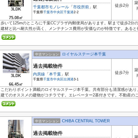
築
徒歩2分
千葉都市モノレール
「
市役所前
」駅
3LDK
千葉県
千葉市中央区
千葉港
2-2
75.08㎡
歩いて125mのところに千葉CCプラザ内郵便局があります。駅まで徒歩2分
建材と比べ耐久性が高く、メンテナンス費用が安価なのが特徴です。あると何か
ロイヤルステージ本千葉
中古マンション
過去掲載物件
築
徒歩7分
内房線
「
本千葉
」駅
3LDK
千葉県
千葉市中央区
出洲港
3-1
66.45㎡
こだわりポイント満載のロイヤルステージ本千葉。共有部分も清潔感があり
建てのオススメの建物がコチラです。エレベーター2基付きです。不動産のこと
CHIBA CENTRAL TOWER
中古マンション
過去掲載物件
築