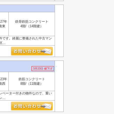
27年
鉄骨鉄筋コンクリート
南東
4階/（14階建）
件です。綺麗に整備された中古マン
..
3月23日 値下げ
23年
鉄筋コンクリート
南西
8階/（11階建）
レベーター付きの物件なので、重い
..