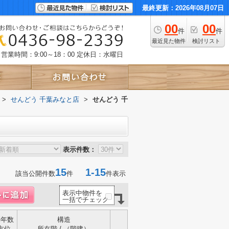
最終更新：2026年08月07日
00
00
件
件
最近見た物件
検討リスト
営業時間：9:00～18：00
定休日：水曜日
>
せんどう 千葉みなと店
>
せんどう 千
表示件数：
15
1-15
該当公開件数
件
件表示
表示中物件を
一括でチェック
築年数
構造
方位
所在階 / （階建）