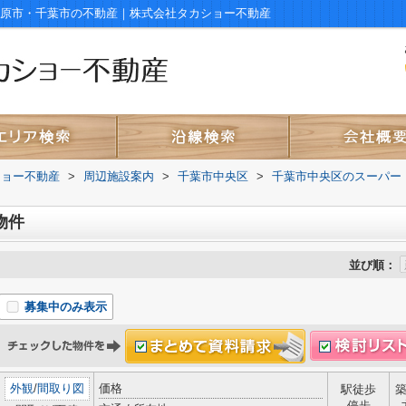
市原市・千葉市の不動産｜株式会社タカショー不動産
ショー不動産
>
周辺施設案内
>
千葉市中央区
>
千葉市中央区のスーパー
物件
並び順：
募集中のみ表示
外観
/
間取り図
価格
駅徒歩
停歩