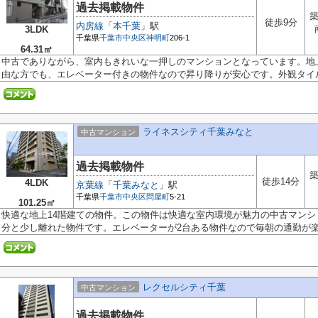
過去掲載物件
築
徒歩9分
内房線
「
本千葉
」駅
3LDK
千葉県
千葉市中央区
神明町
206-1
64.31㎡
中古でありながら、室内もきれいな一押しのマンションとなっています。地
由な方でも、エレベーター付きの物件なので昇り降りが安心です。外観タイル.
ライネスシティ千葉みなと
中古マンション
過去掲載物件
築
徒歩14分
4LDK
京葉線
「
千葉みなと
」駅
千葉県
千葉市中央区
問屋町
5-21
101.25㎡
快適な地上14階建ての物件。この物件は快適な室内環境が魅力の中古マンシ
分と少し離れた物件です。エレベーターが2台ある物件なので毎朝の通勤が楽に
レクセルシティ千葉
中古マンション
過去掲載物件