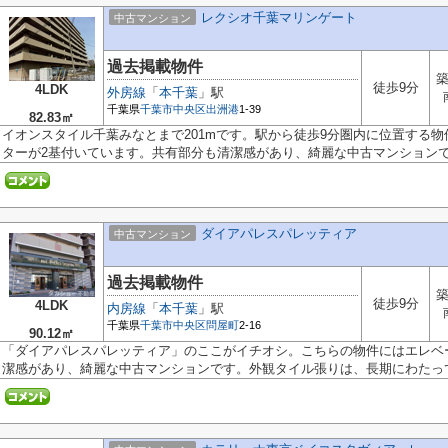
レクシオ千葉マリンゲート
中古マンション
過去掲載物件
築
徒歩9分
4LDK
外房線
「
本千葉
」駅
千葉県
千葉市中央区
出洲港
1-39
82.83㎡
イオンスタイル千葉みなとまで201mです。駅から徒歩9分圏内に位置する
ターが2基付いています。共有部分も清潔感があり、綺麗な中古マンションです
ダイアパレスパレッティア
中古マンション
過去掲載物件
築
徒歩9分
4LDK
内房線
「
本千葉
」駅
千葉県
千葉市中央区
問屋町
2-16
90.12㎡
「ダイアパレスパレッティア」のここがイチオシ。こちらの物件にはエレベ
潔感があり、綺麗な中古マンションです。外観タイル張りは、長期にわたって.