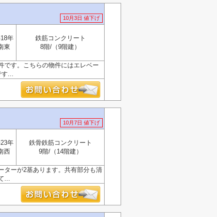
10月3日 値下げ
18年
鉄筋コンクリート
南東
8階/（9階建）
物件です。こちらの物件にはエレベー
...
10月7日 値下げ
23年
鉄骨鉄筋コンクリート
南西
9階/（14階建）
ーターが2基あります。共有部分も清
..