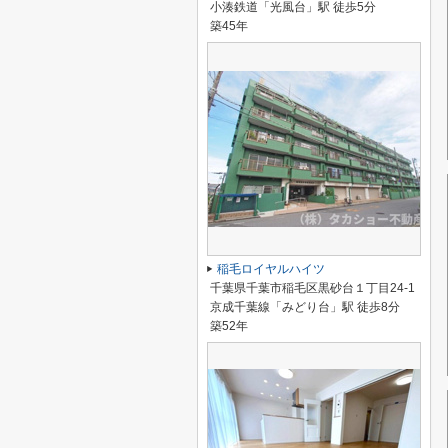
小湊鉄道「光風台」駅 徒歩5分
築45年
稲毛ロイヤルハイツ
千葉県千葉市稲毛区黒砂台１丁目24-1
京成千葉線「みどり台」駅 徒歩8分
築52年