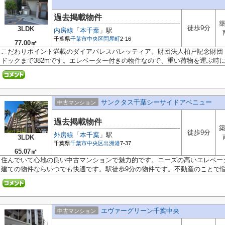
過去掲載物件
築
徒歩9分
3LDK
内房線
「
本千葉
」駅
千葉県
千葉市中央区
問屋町
2-16
77.00㎡
こだわりポイント満載のダイアパレスパレッティア。財団法人柏戸記念財団 
ドックまで382mです。エレベーター付きの物件なので、重い荷物を運ぶ時に.
サンクタス千葉シーサイドアベニュー
中古マンション
過去掲載物件
築
徒歩9分
外房線
「
本千葉
」駅
3LDK
千葉県
千葉市中央区
出洲港
7-37
65.07㎡
住んでいて心地の良い中古マンションで魅力的です。ニーズの高いエレベー
建ての物件ならいつでも快適です。駅徒歩9分の物件です。不動産のことで悩み
エヴァーグリーン千葉中央
中古マンション