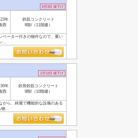
6月3日 値下げ
23年
鉄筋コンクリート
南西
8階/（11階建）
レベーター付きの物件なので、重い
..
1月12日 値下げ
30年
鉄骨鉄筋コンクリート
南西
9階/（10階建）
ながら、綺麗で機能的な設備のある
...