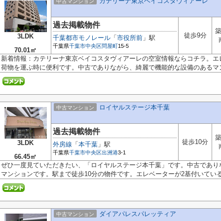
カテリーナ東京ベイコスタヴィアーレ
中古マンション
過去掲載物件
築
徒歩9分
3LDK
千葉都市モノレール
「
市役所前
」駅
千葉県
千葉市中央区
問屋町
15-5
70.01㎡
新着情報：カテリーナ東京ベイコスタヴィアーレの空室情報ならコチラ。エ
荷物を運ぶ時に便利です。中古でありながら、綺麗で機能的な設備のあるマン.
ロイヤルステージ本千葉
中古マンション
過去掲載物件
築
徒歩10分
3LDK
外房線
「
本千葉
」駅
千葉県
千葉市中央区
出洲港
3-1
66.45㎡
ぜひ一度見ていただきたい、「ロイヤルステージ本千葉」です。中古であり
マンションです。駅まで徒歩10分の物件です。エレベーターが2基付いている物
ダイアパレスパレッティア
中古マンション