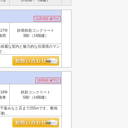
11月15日 値下げ
27年
鉄骨鉄筋コンクリート
南西
3階/（14階建）
も綺麗な室内と魅力的な住環境のマン
..
10月6日 値下げ
18年
鉄筋コンクリート
南東
5階/（14階建）
千葉みなと店まで255mです。敷地
...