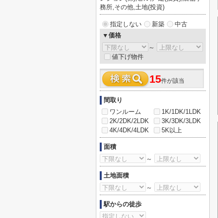
務所,その他,土地(投資)
指定しない
新築
中古
▼価格
～
値下げ物件
15
件が該当
間取り
ワンルーム
1K/1DK/1LDK
2K/2DK/2LDK
3K/3DK/3LDK
4K/4DK/4LDK
5K以上
面積
～
土地面積
～
駅からの徒歩