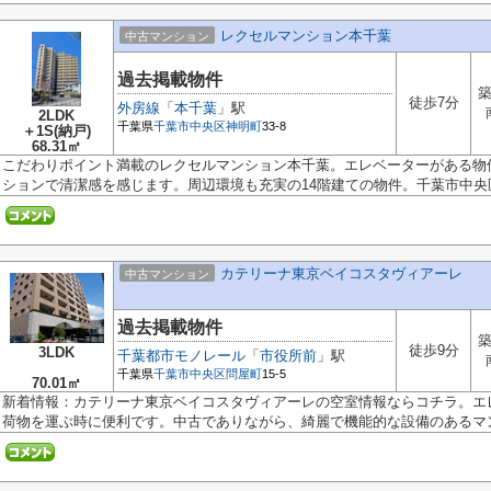
レクセルマンション本千葉
中古マンション
過去掲載物件
築
徒歩7分
外房線
「
本千葉
」駅
2LDK
千葉県
千葉市中央区
神明町
33-8
＋1S(納戸)
68.31㎡
こだわりポイント満載のレクセルマンション本千葉。エレベーターがある物
ションで清潔感を感じます。周辺環境も充実の14階建ての物件。千葉市中央区.
カテリーナ東京ベイコスタヴィアーレ
中古マンション
過去掲載物件
築
徒歩9分
3LDK
千葉都市モノレール
「
市役所前
」駅
千葉県
千葉市中央区
問屋町
15-5
70.01㎡
新着情報：カテリーナ東京ベイコスタヴィアーレの空室情報ならコチラ。エ
荷物を運ぶ時に便利です。中古でありながら、綺麗で機能的な設備のあるマン.