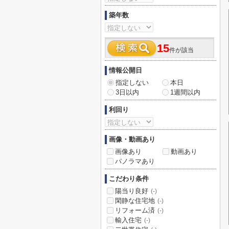
築年数
15
件が該当
情報公開日
指定しない
本日
3日以内
1週間以内
利回り
画像・動画あり
画像あり
動画あり
パノラマあり
こだわり条件
陽当り良好
(-)
閑静な住宅地
(-)
リフォーム済
(-)
輸入住宅
(-)