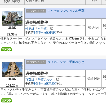
交通 / 所在地
間取り/面積
レクセルマンション本千葉
中古マンション
過去掲載物件
築
徒歩6分
3LDK
外房線
「
本千葉
」駅
千葉県
千葉市中央区
神明町
33-8
72.36㎡
便利なスーパー「イオンスタイル千葉みなと」まで352mです。中古ながら
ションです。御身体の不自由な方でも安心のエレベーター付きの物件となって.
ライネスシティ千葉みなと
中古マンション
過去掲載物件
築
徒歩14分
4LDK
京葉線
「
千葉みなと
」駅
千葉県
千葉市中央区
問屋町
5-21
101.25㎡
ライネスシティ千葉みなと：京葉線千葉みなと駅にも近くて便利。せんどう 
内に2基のエレベーターがあります。地上14階建ての物件です。タカショー不動