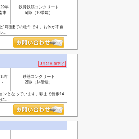
29年
鉄骨鉄筋コンクリート
南東
5階/（10階建）
上10階建ての物件です。お体が不自
..
3月24日 値下げ
18年
鉄筋コンクリート
-
2階/（14階建）
ョンとなっています。駅まで徒歩14
...