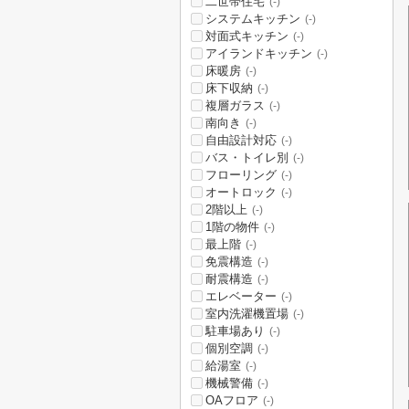
二世帯住宅
(-)
システムキッチン
(-)
対面式キッチン
(-)
アイランドキッチン
(-)
床暖房
(-)
床下収納
(-)
複層ガラス
(-)
南向き
(-)
自由設計対応
(-)
バス・トイレ別
(-)
フローリング
(-)
オートロック
(-)
2階以上
(-)
1階の物件
(-)
最上階
(-)
免震構造
(-)
耐震構造
(-)
エレベーター
(-)
室内洗濯機置場
(-)
駐車場あり
(-)
個別空調
(-)
給湯室
(-)
機械警備
(-)
OAフロア
(-)