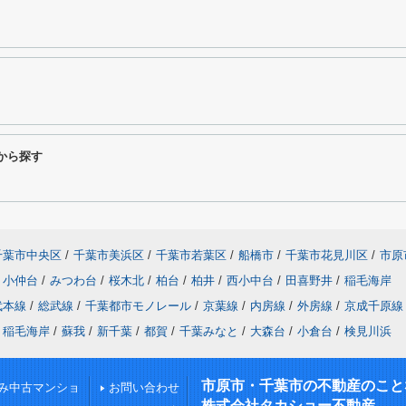
から探す
千葉市中央区
/
千葉市美浜区
/
千葉市若葉区
/
船橋市
/
千葉市花見川区
/
市原
小仲台
/
みつわ台
/
桜木北
/
柏台
/
柏井
/
西小中台
/
田喜野井
/
稲毛海岸
武本線
/
総武線
/
千葉都市モノレール
/
京葉線
/
内房線
/
外房線
/
京成千原線
稲毛海岸
/
蘇我
/
新千葉
/
都賀
/
千葉みなと
/
大森台
/
小倉台
/
検見川浜
市原市・千葉市の不動産のこと
み中古マンショ
お問い合わせ
株式会社タカショー不動産