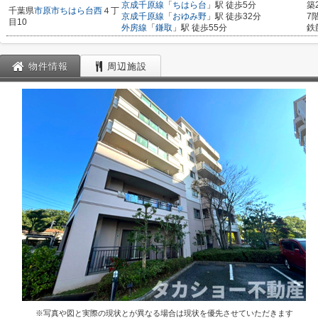
京成千原線
「
ちはら台
」駅 徒歩5分
築
千葉県
市原市
ちはら台西
４丁
京成千原線
「
おゆみ野
」駅 徒歩32分
7
目10
外房線
「
鎌取
」駅 徒歩55分
鉄
物件情報
周辺施設
※写真や図と実際の現状とが異なる場合は現状を優先させていただきます