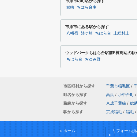
市原市の町名から探す
姉崎
ちはら台南
市原市にある駅から探す
八幡宿
姉ケ崎
ちはら台
上総村上
ウッドパークちはら台駅前P棟周辺の駅
ちはら台
おゆみ野
市区町村から探す
千葉市稲毛区
/
町名から探す
高浜
/
小中台町
/
路線から探す
京成千葉線
/
総
駅から探す
京成稲毛
/
稲毛
/
ホーム
リフォーム済