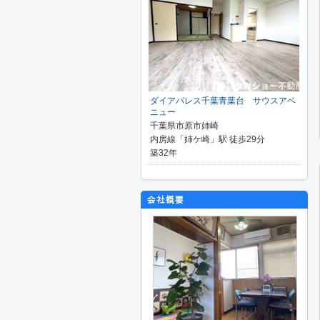
ダイアパレス千葉青葉台 サウスアベ
ニュー
千葉県市原市姉崎
内房線「姉ケ崎」駅 徒歩29分
築32年