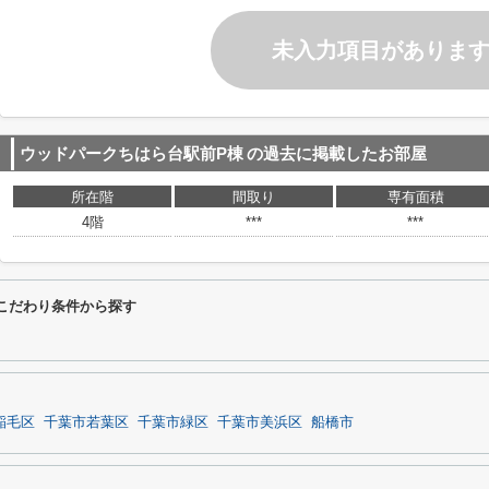
未入力項目がありま
ウッドパークちはら台駅前P棟
の過去に掲載したお部屋
所在階
間取り
専有面積
4階
***
***
こだわり条件から探す
稲毛区
千葉市若葉区
千葉市緑区
千葉市美浜区
船橋市