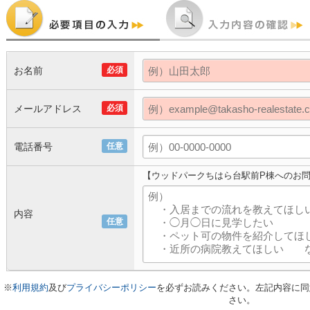
お名前
必須
メールアドレス
必須
電話番号
任意
【ウッドパークちはら台駅前P棟へのお
内容
任意
※
利用規約
及び
プライバシーポリシー
を必ずお読みください。左記内容に同
さい。