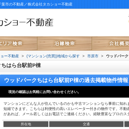
千葉市の不動産／株式会社タカショー不動産
ショー不動産
>
(マンション(売買))地域から探す
>
市原市
>
ウッドパーク
クちはら台駅前P棟
ウッドパークちはら台駅前P棟
の過去掲載物件情報
現況の確認はお気軽にお問い合わせください。
マンションにどんな人が住んでいるのかも中古マンションなら事前に知れ
短縮できます。こちらは利便性の高いエレベーター付きの物件です。不動
があれば、メール若しくはお電話でご連絡ください。経験豊富なプロのス
所在地
交通