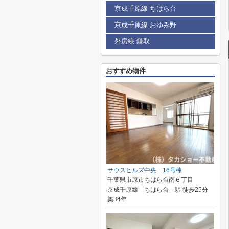
京成千原線 ちはら台
京成千原線 おゆみ野
外房線 鎌取
おすすめ物件
サウスヒルズ中央 16号棟
千葉県市原市ちはら台南６丁目
京成千原線「ちはら台」駅 徒歩25分
築34年