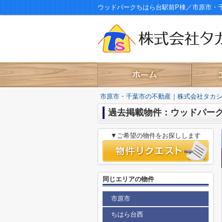
ウッドパークちはら台駅前P棟／市原市・
市原市・千葉市の不動産｜株式会社タカ
過去掲載物件：ウッドパー
▼ご希望の物件をお探しします
同じエリアの物件
市原市
ちはら台西