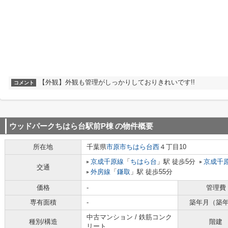
【外観】外観も管理がしっかりしておりきれいです!!
コメント
ウッドパークちはら台駅前P棟
の物件概要
所在地
千葉県
市原市
ちはら台西
４丁目10
京成千原線
「
ちはら台
」駅 徒歩5分
京成千
交通
外房線
「
鎌取
」駅 徒歩55分
価格
-
管理費
専有面積
-
築年月（築
中古マンション / 鉄筋コンク
種別/構造
階建
リート