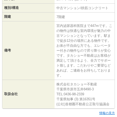
種別/構造
中古マンション/鉄筋コンクリート
階建
7階建
宮内泌尿器科医院まで447mです。こ
の物件は快適な室内環境が魅力の中
古マンションとなっています。駅ま
で徒歩12分の場所にある物件です。
お体が不自由な方でも、エレベータ
備考
ー付きの物件なので昇り降りが安心
です。タカショー不動産はお客様が
満足して頂けるよう、全力でサポー
ト致します。こだわりやご要望など
あれば、ご連絡をお待ちしておりま
す。
株式会社タカショー不動産
千葉県市原市五井8490-3
取扱会社
TEL:0436-98-2339
千葉県知事 (3) 第16351号
(公社)首都圏不動産公正取引協議会
情報の見方