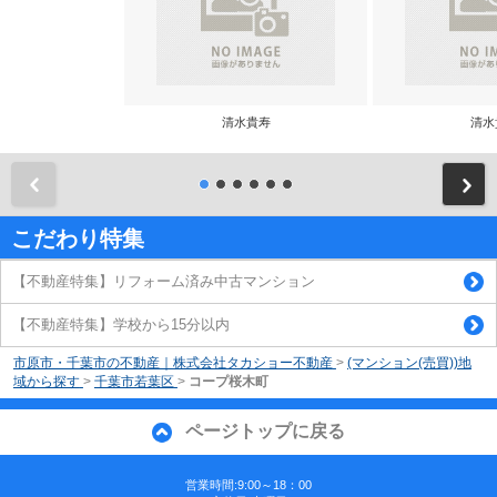
清水貴寿
清水
前
こだわり特集
【不動産特集】リフォーム済み中古マンション
【不動産特集】学校から15分以内
市原市・千葉市の不動産｜株式会社タカショー不動産
>
(マンション(売買))地
域から探す
>
千葉市若葉区
>
コープ桜木町
ページトップに戻る
営業時間:9:00～18：00