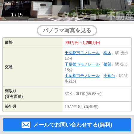
1 / 15
パノラマ写真を見る
価格
999万円～1,299万円
千葉都市モノレール
「
桜木
」駅 徒歩
12分
千葉都市モノレール
「
都賀
」駅 徒歩
交通
18分
千葉都市モノレール
「
小倉台
」駅 徒
歩21分
間取り
3DK～3LDK(55.68㎡)
(専有面積)
築年月
1977年 8月(築49年)
メールでお問い合わせする(無料)