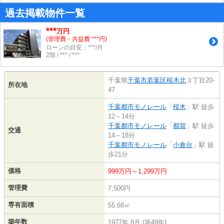
過去掲載物件一覧
***
万円
(管理費・共益費 ***円)
ローンの目安：***/月
2階 / *** / ***
千葉県
千葉市若葉区
桜木北
３丁目20-
所在地
47
千葉都市モノレール
「
桜木
」駅 徒歩
12～14分
千葉都市モノレール
「
都賀
」駅 徒歩
交通
14～18分
千葉都市モノレール
「
小倉台
」駅 徒
歩21分
価格
999万円～1,299万円
管理費
7,500円
専有面積
55.68㎡
築年数
1977年 8月 (築49年)