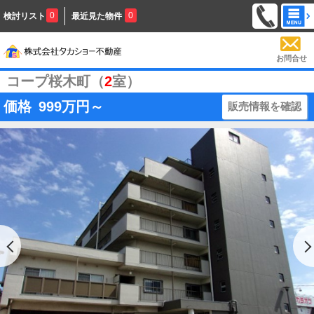
0
0
検討リスト
最近見た物件
お問合せ
コープ桜木町（
2
室）
価格
999
万円～
販売情報を確認