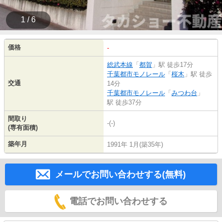
1 / 6
価格
-
総武本線
「
都賀
」駅 徒歩17分
千葉都市モノレール
「
桜木
」駅 徒歩
交通
14分
千葉都市モノレール
「
みつわ台
」
駅 徒歩37分
間取り
-(-)
(専有面積)
築年月
1991年 1月(築35年)
メールでお問い合わせする(無料)
電話でお問い合わせする