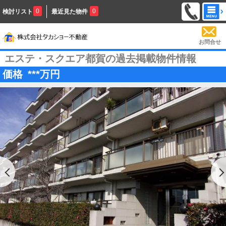
0
0
検討リスト
最近見た物件
お問合せ
エステ・スクエア都賀の過去掲載物件情報
価格
***
万円