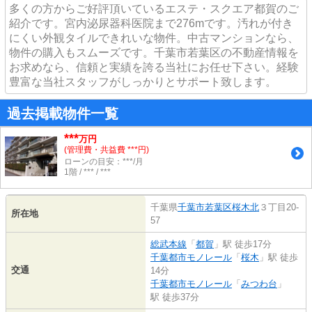
多くの方からご好評頂いているエステ・スクエア都賀のご
紹介です。宮内泌尿器科医院まで276mです。汚れが付き
にくい外観タイルできれいな物件。中古マンションなら、
物件の購入もスムーズです。千葉市若葉区の不動産情報を
お求めなら、信頼と実績を誇る当社にお任せ下さい。経験
豊富な当社スタッフがしっかりとサポート致します。
過去掲載物件一覧
***
万円
(管理費・共益費 ***円)
ローンの目安：***/月
1階 / *** / ***
千葉県
千葉市若葉区
桜木北
３丁目20-
所在地
57
総武本線
「
都賀
」駅 徒歩17分
千葉都市モノレール
「
桜木
」駅 徒歩
交通
14分
千葉都市モノレール
「
みつわ台
」
駅 徒歩37分