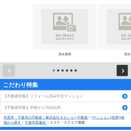
清水貴寿
清水
前
こだわり特集
【不動産特集】リフォーム済み中古マンション
【不動産特集】学校から15分以内
市原市・千葉市の不動産｜株式会社タカショー不動産
>
(マンション(売買))地
域から探す
>
千葉市若葉区
>
エステ・スクエア都賀