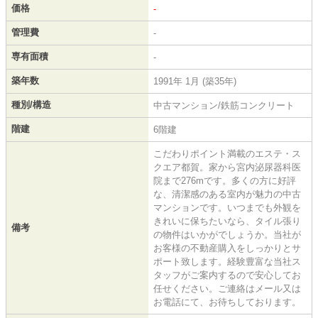
価格
-
管理費
-
専有面積
-
築年数
1991年 1月 (築35年)
種別/構造
中古マンション/鉄筋コンクリート
階建
6階建
こだわりポイント満載のエステ・ス
クエア都賀。家から宮内泌尿器科医
院まで276mです。多くの方に好評
な、清潔感のある室内が魅力の中古
マンションです。いつまでも外観を
きれいに保ちたいなら、タイル張り
備考
の物件はいかがでしょうか。当社が
お客様の不動産購入をしっかりとサ
ポート致します。経験豊富な当社ス
タッフがご案内するので安心してお
任せください。ご連絡はメール又は
お電話にて、お待ちしております。