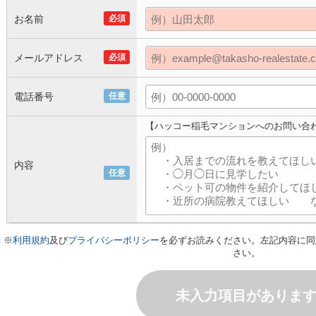
お名前
必須
メールアドレス
必須
電話番号
任意
【ハッコー稲毛マンションへのお問い合
内容
任意
※
利用規約
及び
プライバシーポリシー
を必ずお読みください。左記内容に同
さい。
未入力項目がありま