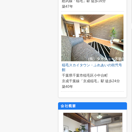
総武線「稲毛」駅 徒歩16分
築47年
稲毛スカイタウン・ふれあいの街弐号
館
千葉県千葉市稲毛区小中台町
京成千葉線「京成稲毛」駅 徒歩24分
築40年