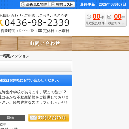
最終更新：2026年08月07日
00
00
件
件
最近見た物件
検討リスト
営業時間：9:00～18：00
定休日：水曜日
ー稲毛マンション
確認はお気軽にお問い合わせください。
立弥生小学校があります。駅まで徒歩12
社は確かな不動産情報をご提供しておりま
下さい。経験豊富なスタッフがしっかりと
建物
52年