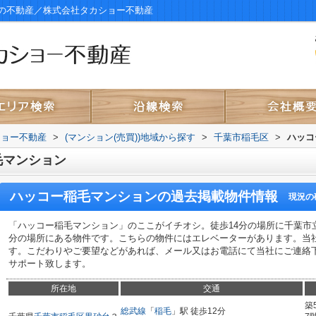
の不動産／株式会社タカショー不動産
ショー不動産
>
(マンション(売買))地域から探す
>
千葉市稲毛区
>
ハッコ
毛マンション
ハッコー稲毛マンション
の過去掲載物件情報
現況の
「ハッコー稲毛マンション」のここがイチオシ。徒歩14分の場所に千葉市
分の場所にある物件です。こちらの物件にはエレベーターがあります。当
す。こだわりやご要望などがあれば、メール又はお電話にて当社にご連絡
サポート致します。
所在地
交通
築
総武線
「
稲毛
」駅 徒歩12分