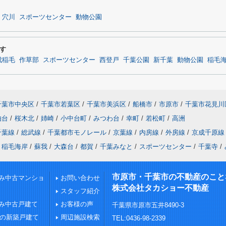
穴川
スポーツセンター
動物公園
す
成稲毛
作草部
スポーツセンター
西登戸
千葉公園
新千葉
動物公園
稲毛
千葉市中央区
/
千葉市若葉区
/
千葉市美浜区
/
船橋市
/
市原市
/
千葉市花見川
柏台
/
桜木北
/
姉崎
/
小中台町
/
みつわ台
/
幸町
/
若松町
/
高洲
千葉線
/
総武線
/
千葉都市モノレール
/
京葉線
/
内房線
/
外房線
/
京成千原線
稲毛海岸
/
蘇我
/
大森台
/
都賀
/
千葉みなと
/
スポーツセンター
/
千葉寺
/
市原市・千葉市の不動産のこと
み中古マンショ
お問い合わせ
株式会社タカショー不動産
スタッフ紹介
み中古戸建て
お客様の声
千葉県市原市五井8490-3
下の新築戸建て
周辺施設検索
TEL:0436-98-2339