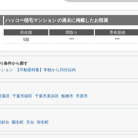
ハッコー稲毛マンション
の過去に掲載したお部屋
所在階
間取り
専有面積
5階
***
***
り条件から探す
ンション
【不動産特集】学校から15分以内
若葉区
千葉市緑区
千葉市美浜区
船橋市
市原市
黒砂台
園生町
天台
弥生町