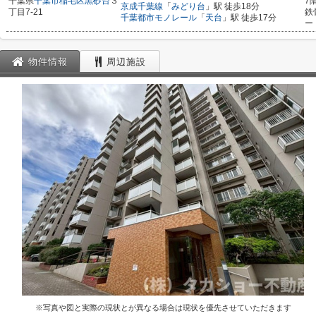
千葉県
千葉市稲毛区
黒砂台
３
7
京成千葉線
「
みどり台
」駅 徒歩18分
丁目7-21
鉄
千葉都市モノレール
「
天台
」駅 徒歩17分
ー
物件情報
周辺施設
※写真や図と実際の現状とが異なる場合は現状を優先させていただきます