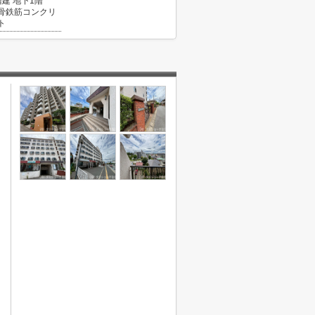
階建 地下1階
骨鉄筋コンクリ
ト