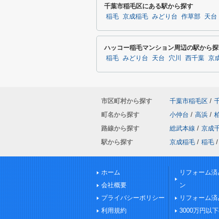
千葉市稲毛区にある駅から探す
稲毛
京成稲毛
みどり台
作草部
天台
ハッコー稲毛マンション周辺の駅から探
稲毛
みどり台
天台
穴川
西千葉
京
市区町村から探す
千葉市稲毛区
/
町名から探す
小仲台
/
高浜
/
路線から探す
総武本線
/
京成
駅から探す
京成稲毛
/
稲毛
/
ホーム
リフォーム済
会社概要
ン
プライバシーポリシー
リフォーム済
利用規約
3000万円以