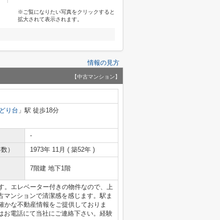
※ご覧になりたい写真をクリックすると
拡大されて表示されます。
情報の見方
【中古マンション】
どり台
」駅 徒歩18分
-
年数）
1973年 11月 ( 築52年 )
7階建 地下1階
ます。エレベーター付きの物件なので、上
古マンションで清潔感を感じます。駅ま
は確かな不動産情報をご提供しておりま
はお電話にて当社にご連絡下さい。経験