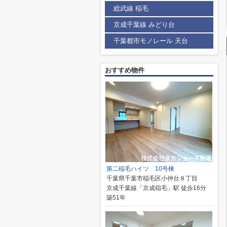
総武線 稲毛
京成千葉線 みどり台
千葉都市モノレール 天台
おすすめ物件
第二稲毛ハイツ 10号棟
千葉県千葉市稲毛区小仲台８丁目
京成千葉線「京成稲毛」駅 徒歩16分
築51年