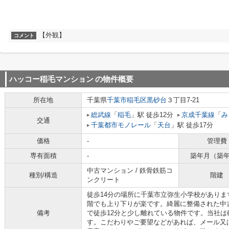
【外観】
コメント
ハッコー稲毛マンション
の物件概要
所在地
千葉県
千葉市稲毛区
黒砂台
３丁目7-21
総武線
「
稲毛
」駅 徒歩12分
京成千葉線
「
み
交通
千葉都市モノレール
「
天台
」駅 徒歩17分
価格
-
管理費
専有面積
-
築年月（築
中古マンション / 鉄骨鉄筋コ
種別/構造
階建
ンクリート
徒歩14分の場所に千葉市立弥生小学校があり
階でも上り下りが楽です。綺麗に整備された中
備考
で徒歩12分と少し離れている物件です。当社
す。こだわりやご要望などがあれば、メール又