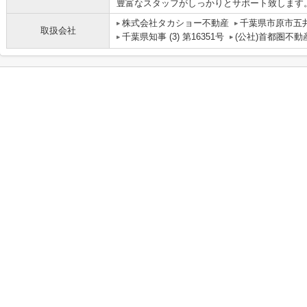
豊富なスタッフがしっかりとサポート致します
株式会社タカショー不動産
千葉県市原市五井8
取扱会社
千葉県知事 (3) 第16351号
(公社)首都圏不