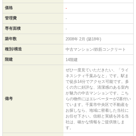
価格
-
管理費
-
専有面積
-
築年数
2008年 2月 (築18年)
種別/構造
中古マンション/鉄筋コンクリート
階建
14階建
ぜひ一度見ていただきたい、「ライ
ネスシティ千葉みなと」です。駅ま
で徒歩14分でアクセス可能です。多
くの方に好評な、清潔感のある室内
が魅力の中古マンションです。こち
備考
らの物件にはエレベーターが2基付い
ています。千葉市中央区で不動産を
お探しなら、地域に密着した当社に
お任せ下さい。信頼と実績を誇る当
社は、確かな情報をご提供致しま
す。