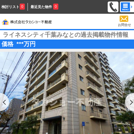
0
0
検討リスト
最近見た物件
お問合せ
ライネスシティ千葉みなとの過去掲載物件情報
価格
***
万円