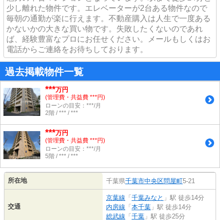
少し離れた物件です。エレベーターが2台ある物件なので
毎朝の通勤が楽に行えます。不動産購入は人生で一度ある
かないかの大きな買い物です。失敗したくないのであれ
ば、経験豊富なプロにお任せください。メールもしくはお
電話からご連絡をお待ちしております。
過去掲載物件一覧
***
万円
(管理費・共益費 ***円)
ローンの目安：***/月
2階 / *** / ***
***
万円
(管理費・共益費 ***円)
ローンの目安：***/月
5階 / *** / ***
所在地
千葉県
千葉市中央区
問屋町
5-21
京葉線
「
千葉みなと
」駅 徒歩14分
交通
内房線
「
本千葉
」駅 徒歩14分
総武線
「
千葉
」駅 徒歩25分