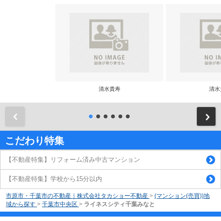
清水貴寿
清水
前
こだわり特集
【不動産特集】リフォーム済み中古マンション
【不動産特集】学校から15分以内
市原市・千葉市の不動産｜株式会社タカショー不動産
>
(マンション(売買))地
域から探す
>
千葉市中央区
>
ライネスシティ千葉みなと