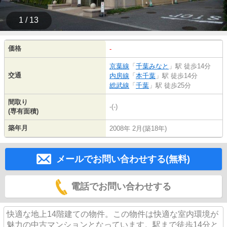
1 / 13
価格
-
京葉線
「
千葉みなと
」駅 徒歩14分
交通
内房線
「
本千葉
」駅 徒歩14分
総武線
「
千葉
」駅 徒歩25分
間取り
-(-)
(専有面積)
築年月
2008年 2月(築18年)
メールでお問い合わせする(無料)
電話でお問い合わせする
快適な地上14階建ての物件。この物件は快適な室内環境が
魅力の中古マンションとなっています。駅まで徒歩14分と