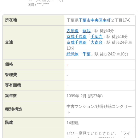
3階 / *** / ***
所在地
千葉県
千葉市中央区
南町
２丁目17-6
内房線
「
蘇我
」駅 徒歩3分
京成千原線
「
千葉寺
」駅 徒歩19分
交通
京成千原線
「
大森台
」駅 徒歩24分車
10分
総武線
「
千葉
」駅 徒歩24分車10分
価格
-
管理費
-
専有面積
-
築年数
1999年 2月 (築27年)
中古マンション/鉄骨鉄筋コンクリー
種別/構造
ト
階建
14階建
ぜひ一度見ていただきたい、「ライ