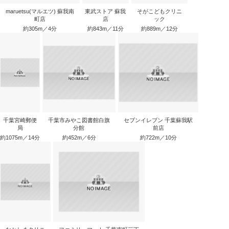
maruetsu(マルエツ) 蘇我南
東武ストア 蘇我
そがこどもクリニ
町店
店
ック
約305m／4分
約843m／11分
約889m／12分
千葉宮崎郵便
千葉市みやこ図書館白旗
セブンイレブン 千葉蘇我駅
局
分館
前店
約1075m／14分
約452m／6分
約722m／10分