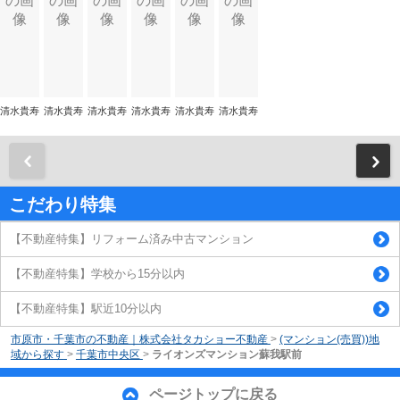
清水貴寿
清水貴寿
清水貴寿
清水貴寿
清水貴寿
清水貴寿
前
こだわり特集
【不動産特集】リフォーム済み中古マンション
【不動産特集】学校から15分以内
【不動産特集】駅近10分以内
市原市・千葉市の不動産｜株式会社タカショー不動産
>
(マンション(売買))地
域から探す
>
千葉市中央区
>
ライオンズマンション蘇我駅前
ページトップに戻る