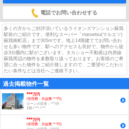
電話でお問い合わせする
多くの方からご好評頂いているライオンズマンション蘇我
駅前のご紹介です。便利なスーパー「maruetsu(マルエツ)
蘇我南町店」まで305mです。地上14階建てでお問い合わ
せも多い物件です。駅へのアクセスも良好で、物件から徒
歩3分圏内に駅がございます。タカショー不動産は内房線
蘇我周辺の物件を多数取り扱っております。お客様のご希
望に合った物件をご紹介致しますので、ご要望やこだわり
たい条件などは当社へご連絡下さい。
過去掲載物件一覧
***
万円
(管理費・共益費 ***円)
ローンの目安：***/月
1階 / *** / ***
***
万円
(管理費・共益費 ***円)
ローンの目安：***/月