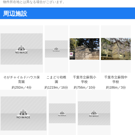
物件所在地とは異なる場合がございます。
周辺施設
そがチャイルドハウス保
こまどり幼稚
千葉市立蘇我小
千葉市立蘇我中
育園
園
学校
学校
約292m／4分
約1219m／16分
約756m／10分
約186m／3分