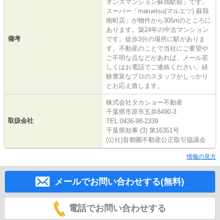
オンズマンション蘇我駅前」です。
スーパー「maruetsu(マルエツ) 蘇我
南町店」が物件から305mのところに
あります。築24年の中古マンション
備考
です。徒歩3分の場所に駅がありま
す。不動産のことで当社にご要望や
ご不明な点などがあれば、メール若
しくはお電話でご連絡ください。経
験豊富なプロのスタッフがしっかり
とお応え致します。
株式会社タカショー不動産
千葉県市原市五井8490-3
取扱会社
TEL:0436-98-2339
千葉県知事 (3) 第16351号
(公社)首都圏不動産公正取引協議会
情報の見方
メールでお問い合わせする(無料)
電話でお問い合わせする