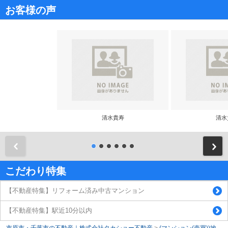
お客様の声
清水貴寿
清水
前
こだわり特集
【不動産特集】リフォーム済み中古マンション
【不動産特集】駅近10分以内