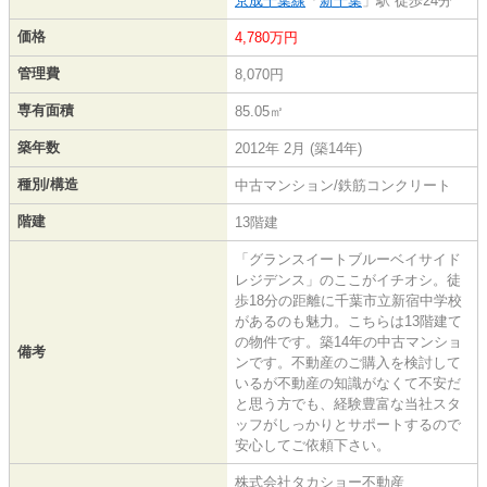
京成千葉線
「
新千葉
」駅 徒歩24分
価格
4,780万円
管理費
8,070円
専有面積
85.05㎡
築年数
2012年 2月 (築14年)
種別/構造
中古マンション/鉄筋コンクリート
階建
13階建
「グランスイートブルーベイサイド
レジデンス」のここがイチオシ。徒
歩18分の距離に千葉市立新宿中学校
があるのも魅力。こちらは13階建て
の物件です。築14年の中古マンショ
備考
ンです。不動産のご購入を検討して
いるが不動産の知識がなくて不安だ
と思う方でも、経験豊富な当社スタ
ッフがしっかりとサポートするので
安心してご依頼下さい。
株式会社タカショー不動産