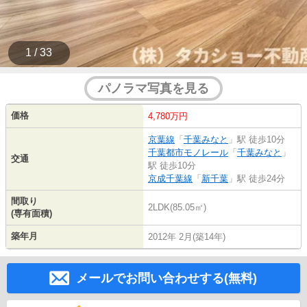
1 / 33
パノラマ写真を見る
価格
4,780万円
京葉線
「
千葉みなと
」駅 徒歩10分
千葉都市モノレール
「
千葉みなと
」
交通
駅 徒歩10分
京成千葉線
「
新千葉
」駅 徒歩24分
間取り
2LDK(85.05㎡)
(専有面積)
築年月
2012年 2月(築14年)
メールでお問い合わせする(無料)