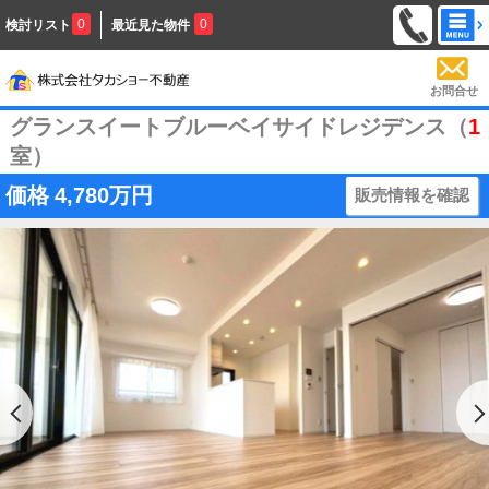
0
0
検討リスト
最近見た物件
お問合せ
グランスイートブルーベイサイドレジデンス（
1
室）
価格
4,780万円
販売情報を確認