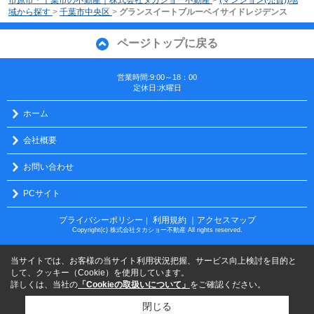
市原市・千葉市の不動産｜株式会社タカショー不動産
>
(マンション(売買))地
域から探す
>
千葉市中央区
>
グランスイートブルーベイサイドレジデンス
ページトップに戻る
営業時間:9:00～18：00
定休日:水曜日
ホーム
会社概要
お問い合わせ
PCサイト
プライバシーポリシー
利用規約
｜アクセスマップ
｜
Copyright(c) 株式会社タカショー不動産 All rights reserved.
当サイトでは、お客様の当サイト利用状況把握、サービス向上検討を目的と
して、クッキー（Cookie）を使用しています。
詳しくは、当社の
「Cookieの取扱いについて」
をご確認ください。
閉じる