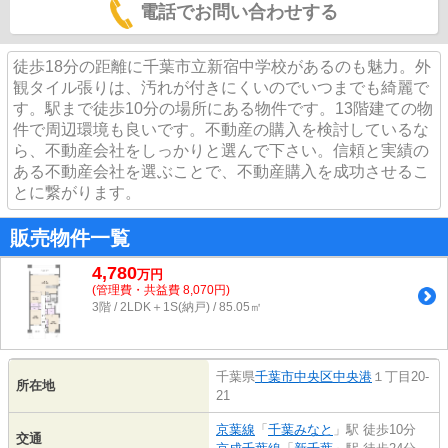
電話でお問い合わせする
徒歩18分の距離に千葉市立新宿中学校があるのも魅力。外
観タイル張りは、汚れが付きにくいのでいつまでも綺麗で
す。駅まで徒歩10分の場所にある物件です。13階建ての物
件で周辺環境も良いです。不動産の購入を検討しているな
ら、不動産会社をしっかりと選んで下さい。信頼と実績の
ある不動産会社を選ぶことで、不動産購入を成功させるこ
とに繋がります。
販売物件一覧
4,780
万
円
(管理費・共益費 8,070円)
3階 / 2LDK＋1S(納戸) / 85.05㎡
千葉県
千葉市中央区
中央港
１丁目20-
所在地
21
京葉線
「
千葉みなと
」駅 徒歩10分
交通