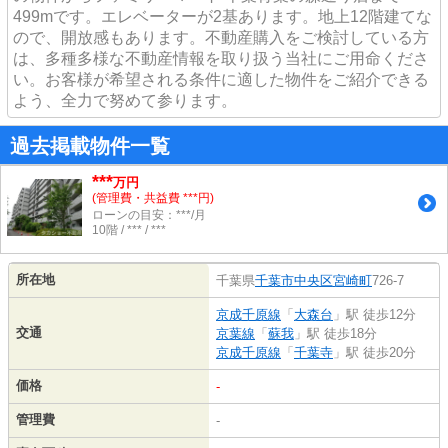
499mです。エレベーターが2基あります。地上12階建てな
ので、開放感もあります。不動産購入をご検討している方
は、多種多様な不動産情報を取り扱う当社にご用命くださ
い。お客様が希望される条件に適した物件をご紹介できる
よう、全力で努めて参ります。
過去掲載物件一覧
***
万円
(管理費・共益費 ***円)
ローンの目安：***/月
10階 / *** / ***
所在地
千葉県
千葉市中央区
宮崎町
726-7
京成千原線
「
大森台
」駅 徒歩12分
交通
京葉線
「
蘇我
」駅 徒歩18分
京成千原線
「
千葉寺
」駅 徒歩20分
価格
-
管理費
-