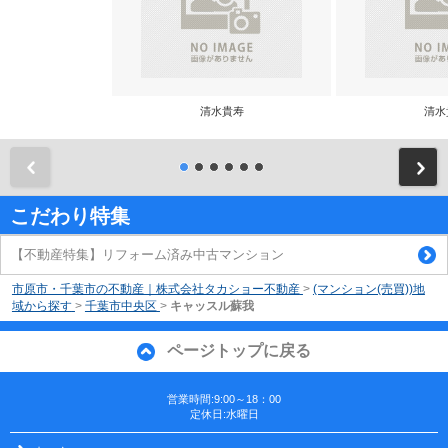
清水貴寿
清水
前
こだわり特集
【不動産特集】リフォーム済み中古マンション
市原市・千葉市の不動産｜株式会社タカショー不動産
>
(マンション(売買))地
域から探す
>
千葉市中央区
>
キャッスル蘇我
ページトップに戻る
営業時間:9:00～18：00
定休日:水曜日