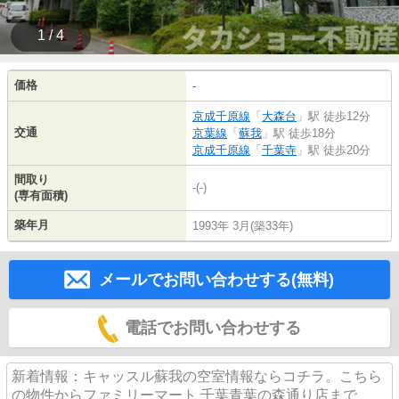
1 / 4
価格
-
京成千原線
「
大森台
」駅 徒歩12分
交通
京葉線
「
蘇我
」駅 徒歩18分
京成千原線
「
千葉寺
」駅 徒歩20分
間取り
-(-)
(専有面積)
築年月
1993年 3月(築33年)
メールでお問い合わせする(無料)
電話でお問い合わせする
新着情報：キャッスル蘇我の空室情報ならコチラ。こちら
の物件からファミリーマート 千葉青葉の森通り店まで