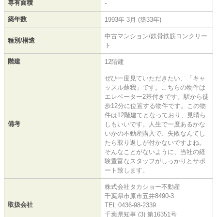
専有面積
-
築年数
1993年 3月 (築33年)
中古マンション/鉄骨鉄筋コンクリー
種別/構造
ト
階建
12階建
ぜひ一度見ていただきたい、「キャ
ッスル蘇我」です。こちらの物件は
エレベーター2基付きです。駅から徒
歩12分に位置する物件です。この物
件は12階建てとなっており、見晴ら
備考
しもいいです。人生で一度あるかな
いかの不動産購入で、失敗なんてし
たら取り返しが付かないですよね。
そんなことがないように、当社の経
験豊富なスタッフがしっかりとサポ
ート致します。
株式会社タカショー不動産
千葉県市原市五井8490-3
取扱会社
TEL:0436-98-2339
千葉県知事 (3) 第16351号