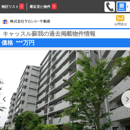
0
0
検討リスト
最近見た物件
お問合せ
キャッスル蘇我の過去掲載物件情報
価格
***
万円