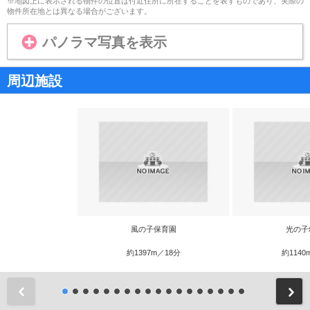
※地図上に表示される物件の位置は付近住所に所在することを表すものであり、実際の
物件所在地とは異なる場合がございます。
パノラマ写真を表示
周辺施設
風の子保育園
光の子
約1397m／18分
約1140
前