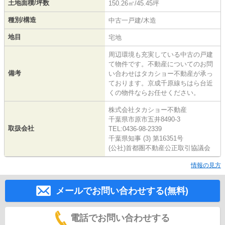
土地面積/坪数
150.26㎡/45.45坪
種別/構造
中古一戸建/木造
地目
宅地
周辺環境も充実している中古の戸建
て物件です。不動産についてのお問
備考
い合わせはタカショー不動産が承っ
ております。京成千原線ちはら台近
くの物件ならお任せください。
株式会社タカショー不動産
千葉県市原市五井8490-3
取扱会社
TEL:0436-98-2339
千葉県知事 (3) 第16351号
(公社)首都圏不動産公正取引協議会
情報の見方
メールでお問い合わせする(無料)
電話でお問い合わせする