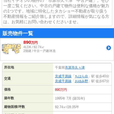
当社イチオシの物件の「市原市久々津 中古戸建」。ぜひ
一度ご覧ください。中古の戸建て物件は便利な価格が魅力
の1つです。地域に特化したタカショー不動産が取り扱う
不動産情報をご紹介致しますので、詳細情報が気になる方
は、お気軽にお問い合わせくださいませ。
販売物件一覧
890
万
円
4LDK / 92.74㎡
2階建 / 中古一戸建/木造
所在地
千葉県
市原市
久々津
京成千原線
「
ちはら台
」駅 徒歩40分
交通
京成千原線
「
おゆみ野
」駅 徒歩67分
価格
890万円
築年数
1995年 7月 (築31年)
建物面積/坪数
92.74㎡/28.05坪