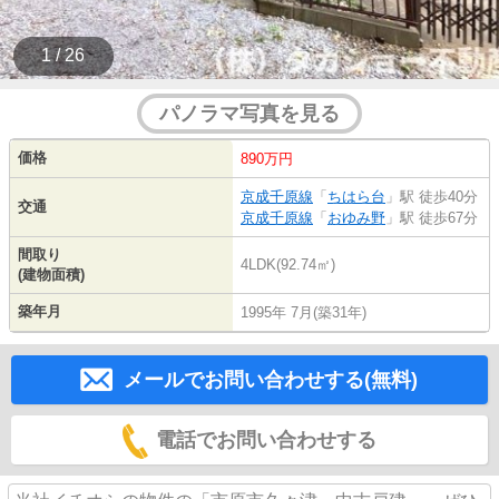
1 / 26
パノラマ写真を見る
価格
890万円
京成千原線
「
ちはら台
」駅 徒歩40分
交通
京成千原線
「
おゆみ野
」駅 徒歩67分
間取り
4LDK(92.74㎡)
(建物面積)
築年月
1995年 7月(築31年)
メールでお問い合わせする(無料)
電話でお問い合わせする