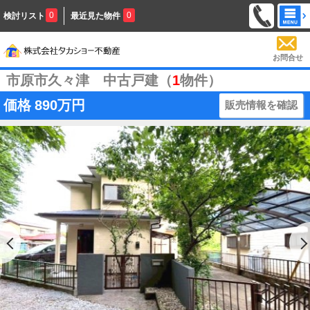
0
0
検討リスト
最近見た物件
お問合せ
市原市久々津 中古戸建（
1
物件）
価格
890万円
販売情報を確認