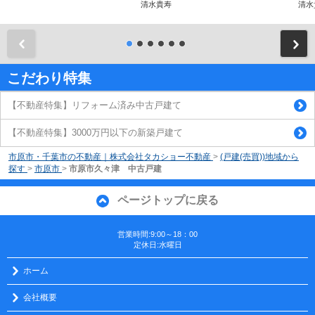
清水貴寿
清水
前
こだわり特集
【不動産特集】リフォーム済み中古戸建て
【不動産特集】3000万円以下の新築戸建て
市原市・千葉市の不動産｜株式会社タカショー不動産
>
(戸建(売買))地域から
探す
>
市原市
>
市原市久々津 中古戸建
ページトップに戻る
営業時間:9:00～18：00
定休日:水曜日
ホーム
会社概要