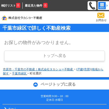
0
0
検討リスト
最近見た物件
お問合せ
千葉市緑区で詳しく不動産検索
お探しの物件がみつかりません。
トップへ戻る
市原市・千葉市の不動産｜株式会社タカショー不動産
>
(戸建(売買))地域から
探す
>
千葉市緑区
>
町名選択
ページトップに戻る
営業時間:9:00～18：00
定休日:水曜日
ホーム