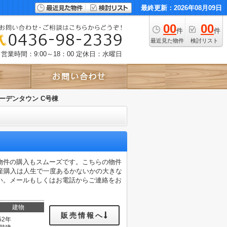
最終更新：2026年08月09日
00
00
件
件
最近見た物件
検討リスト
営業時間：9:00～18：00
定休日：水曜日
ーデンタウン C号棟
物件の購入もスムーズです。こちらの物件
産購入は人生で一度あるかないかの大きな
い。メールもしくはお電話からご連絡をお
建物
販売情報へ
52年