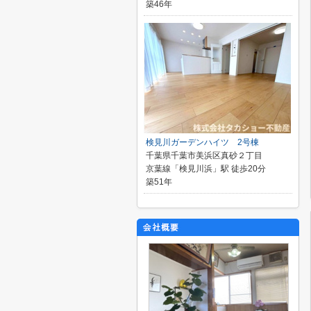
築46年
検見川ガーデンハイツ 2号棟
千葉県千葉市美浜区真砂２丁目
京葉線「検見川浜」駅 徒歩20分
築51年