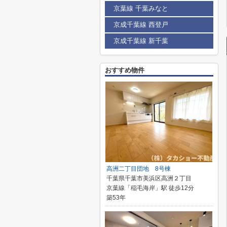
京葉線 千葉みなと
京成千葉線 西登戸
京成千葉線 新千葉
おすすめ物件
高洲二丁目団地 8号棟
千葉県千葉市美浜区高洲２丁目
京葉線「稲毛海岸」駅 徒歩12分
築53年