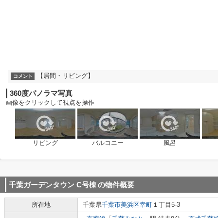
【居間・リビング】
コメント
360度パノラマ写真
画像をクリックして視点を操作
リビング
バルコニー
風呂
千葉ガーデンタウン C号棟
の物件概要
所在地
千葉県
千葉市美浜区
幸町
１丁目5-3