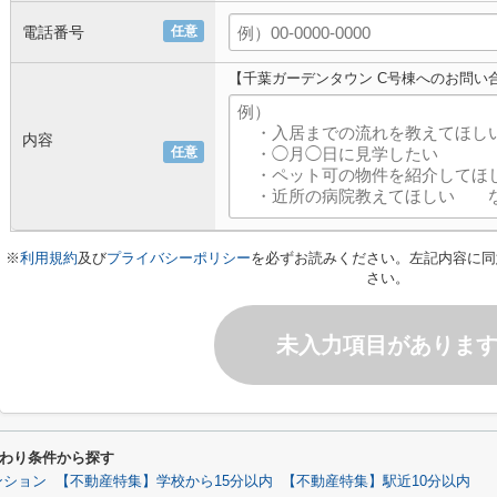
電話番号
任意
【千葉ガーデンタウン C号棟へのお問い
内容
任意
※
利用規約
及び
プライバシーポリシー
を必ずお読みください。左記内容に同
さい。
未入力項目がありま
だわり条件から探す
ンション
【不動産特集】学校から15分以内
【不動産特集】駅近10分以内