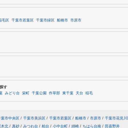
稲毛区
千葉市若葉区
千葉市緑区
船橋市
市原市
ら探す
葉
みどり台
栄町
千葉公園
作草部
東千葉
天台
稲毛
千葉市中央区
/
千葉市美浜区
/
千葉市若葉区
/
船橋市
/
市原市
/
千葉市花見川
桜木北
/
真砂
/
みつわ台
/
柏台
/
小中台町
/
姉崎
/
ちはら台南
/
田喜野井