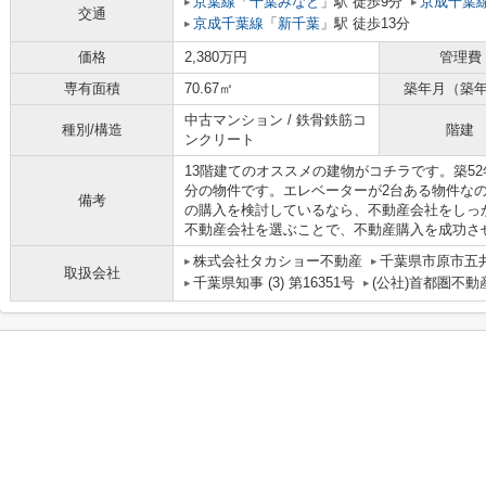
京葉線
「
千葉みなと
」駅 徒歩9分
京成千葉
交通
京成千葉線
「
新千葉
」駅 徒歩13分
価格
2,380万円
管理費
専有面積
70.67㎡
築年月（築
中古マンション / 鉄骨鉄筋コ
種別/構造
階建
ンクリート
13階建てのオススメの建物がコチラです。築5
分の物件です。エレベーターが2台ある物件な
備考
の購入を検討しているなら、不動産会社をしっ
不動産会社を選ぶことで、不動産購入を成功さ
株式会社タカショー不動産
千葉県市原市五井8
取扱会社
千葉県知事 (3) 第16351号
(公社)首都圏不