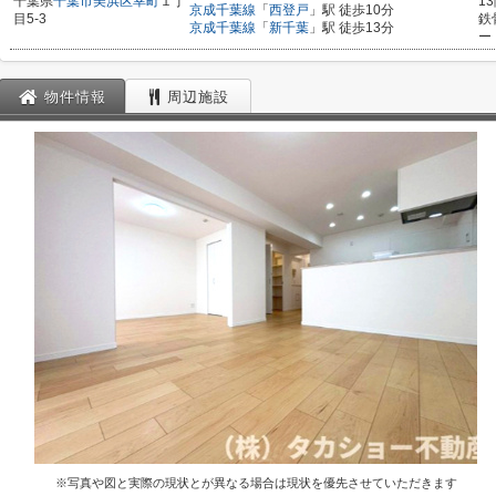
千葉県
千葉市美浜区
幸町
１丁
1
京成千葉線
「
西登戸
」駅 徒歩10分
目5-3
鉄
京成千葉線
「
新千葉
」駅 徒歩13分
ー
物件情報
周辺施設
※写真や図と実際の現状とが異なる場合は現状を優先させていただきます