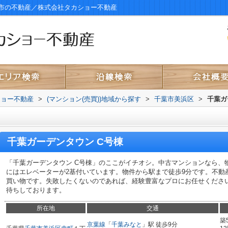
葉市の不動産／株式会社タカショー不動産
ショー不動産
>
(マンション(売買))地域から探す
>
千葉市美浜区
>
千葉ガ
千葉ガーデンタウン C号棟
「千葉ガーデンタウン C号棟」のここがイチオシ。中古マンションなら、
にはエレベーターが2基付いています。物件から駅まで徒歩9分です。不動
買い物です。失敗したくないのであれば、経験豊富なプロにお任せくださ
待ちしております。
所在地
交通
築
京葉線
「
千葉みなと
」駅 徒歩9分