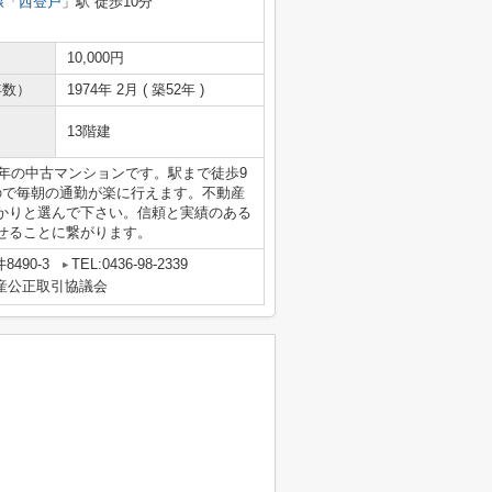
線
「
西登戸
」駅 徒歩10分
10,000円
年数）
1974年 2月 ( 築52年 )
13階建
2年の中古マンションです。駅まで徒歩9
ので毎朝の通勤が楽に行えます。不動産
かりと選んで下さい。信頼と実績のある
せることに繋がります。
490-3
TEL:0436-98-2339
動産公正取引協議会