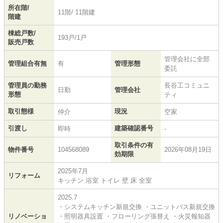
所在階/
11階/ 11階建
階建
棟総戸数/
193戸/1戸
販売戸数
管理会社に全部
管理組合有無
有
管理形態
委託
管理員の勤務
長谷工コミュニ
日勤
管理会社
形態
ティ
取引態様
現況
仲介
空家
引渡し
建築確認番号
即時
-
取引条件の有
物件番号
104568089
2026年08月19日
効期限
2025年7月
リフォーム
キッチン 浴室 トイレ 壁 床 全室
2025.7
・システムキッチン新規交換 ・ユニットバス新規交換
リノベーショ
・照明器具設置 ・フローリング張替え ・火災報知器