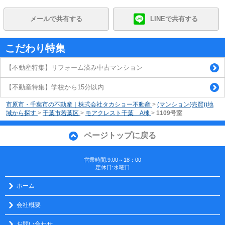
メールで共有する
LINEで共有する
こだわり特集
【不動産特集】リフォーム済み中古マンション
【不動産特集】学校から15分以内
市原市・千葉市の不動産｜株式会社タカショー不動産
>
(マンション(売買))地
域から探す
>
千葉市若葉区
>
モアクレスト千葉 A棟
>
1109号室
ページトップに戻る
営業時間:9:00～18：00
定休日:水曜日
ホーム
会社概要
お問い合わせ