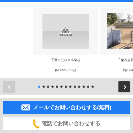
千葉市立桜木小学校
千葉市立
約865m／11分
約298
前
メールでお問い合わせする(無料)
電話でお問い合わせする