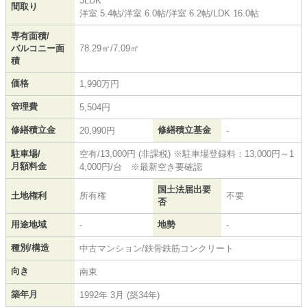
3LDK
間取り
洋室 5.4帖
/
洋室 6.0帖
/
洋室 6.2帖
/
LDK 16.0帖
専有面積/
バルコニー面
78.29㎡/7.09㎡
積
価格
1,990万円
管理費
5,504円
修繕積立金
修繕積立基金
20,990円
-
駐車場/
空有/13,000円 (非課税) ※駐車場登録料：13,000円～1
月額料金
4,000円/台 ※最新空き要確認
国土法届出要
土地権利
所有権
不要
否
用途地域
地勢
-
-
種別/構造
中古マンション/鉄骨鉄筋コンクリート
向き
南東
築年月
1992年 3月 (築34年)