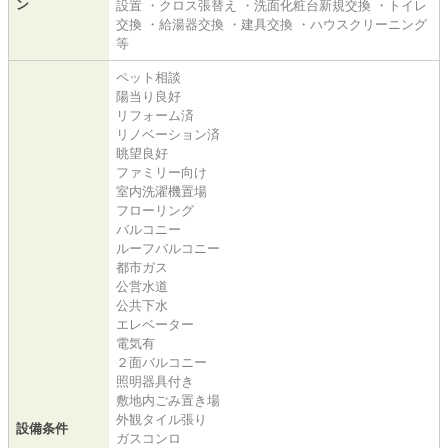
ン
設置 ・クロス張替え ・洗面化粧台新規交換 ・トイレ
交換 ・給湯器交換 ・建具交換 ・ハウスクリーニング
等
ペット相談
陽当り良好
リフォーム済
リノベーション済
眺望良好
ファミリー向け
室内洗濯機置場
フローリング
バルコニー
ルーフバルコニー
都市ガス
公営水道
公共下水
エレベーター
電気有
２面バルコニー
照明器具付き
敷地内ごみ置き場
外観タイル張り
設備条件
ガスコンロ