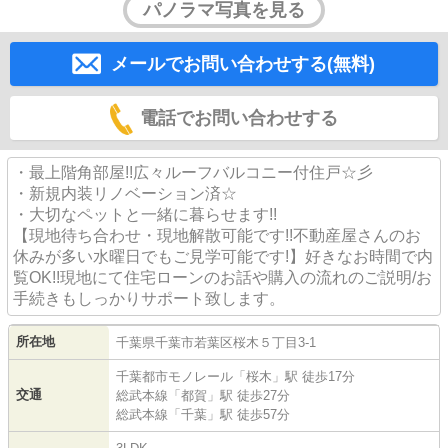
パノラマ写真を見る
メールでお問い合わせする(無料)
電話でお問い合わせする
・最上階角部屋!!広々ルーフバルコニー付住戸☆彡
・新規内装リノベーション済☆
・大切なペットと一緒に暮らせます!!
【現地待ち合わせ・現地解散可能です!!不動産屋さんのお
休みが多い水曜日でもご見学可能です!】好きなお時間で内
覧OK!!現地にて住宅ローンのお話や購入の流れのご説明/お
手続きもしっかりサポート致します。
所在地
千葉県
千葉市若葉区
桜木
５丁目3-1
千葉都市モノレール
「
桜木
」駅 徒歩17分
交通
総武本線
「
都賀
」駅 徒歩27分
総武本線
「
千葉
」駅 徒歩57分