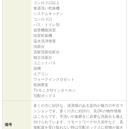
コンロ２口以上
食器洗い乾燥機
システムキッチン
コンロ３口
バス・トイレ別
追焚機能浴室
浴室乾燥機
温水洗浄便座
洗面台
洗髪洗面化粧台
独立洗面台
ユニットバス
浴槽
エアコン
ウォークインクロゼット
収納豊富
TVモニタ付インターホン
宅配ボックス
多くの方に好評な、清潔感のある室内が魅力の中古マ
ンションです。多くの方に好評の、3LDKの物件情報
はこちらです。手洗いや歯磨きに必要な洗面台も備え
付けられています。リモートワークや入浴中など、直
備考
接配達を受け取れない時は宅配ボックスに荷物が届き