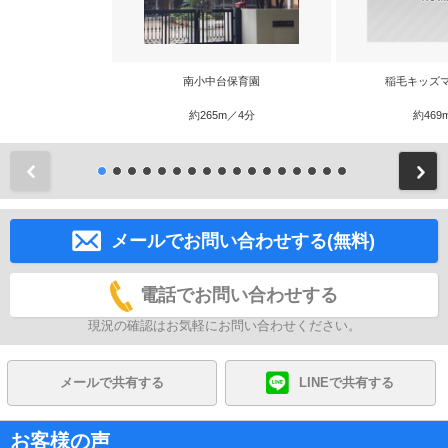
南小中台保育園
稲毛キッズ
約265m／4分
約469
前
メールでお問い合わせする(無料)
電話でお問い合わせする
現況の確認はお気軽にお問い合わせください。
メールで共有する
LINEで共有する
お客様の声