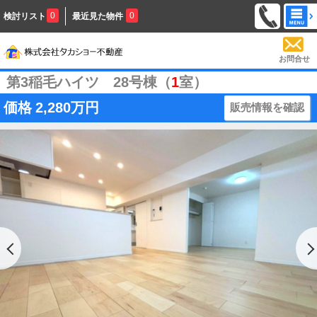
0
0
検討リスト
最近見た物件
お問合せ
第3稲毛ハイツ 28号棟（
1
室）
価格
2,280万円
販売情報を確認