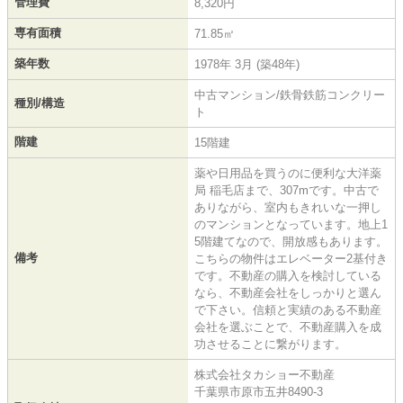
管理費
8,320円
専有面積
71.85㎡
築年数
1978年 3月 (築48年)
中古マンション/鉄骨鉄筋コンクリー
種別/構造
ト
階建
15階建
薬や日用品を買うのに便利な大洋薬
局 稲毛店まで、307mです。中古で
ありながら、室内もきれいな一押し
のマンションとなっています。地上1
5階建てなので、開放感もあります。
備考
こちらの物件はエレベーター2基付き
です。不動産の購入を検討している
なら、不動産会社をしっかりと選ん
で下さい。信頼と実績のある不動産
会社を選ぶことで、不動産購入を成
功させることに繋がります。
株式会社タカショー不動産
千葉県市原市五井8490-3