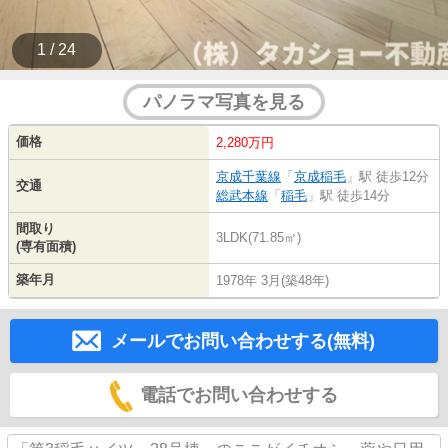
1 / 24
パノラマ写真を見る
価格
2,280万円
京成千葉線
「
京成稲毛
」駅 徒歩12分
交通
総武本線
「
稲毛
」駅 徒歩14分
間取り
3LDK(71.85㎡)
(専有面積)
築年月
1978年 3月(築48年)
メールでお問い合わせする(無料)
電話でお問い合わせする