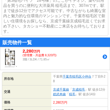
「第3稲毛ハイツ 28号棟」のここがイチオシ。薬や日用
品を買うのに便利な大洋薬局 稲毛店まで、307mです。駅
まで徒歩12分でアクセス可能です。中古ながらも綺麗な室
内と魅力的な住環境のマンションです。千葉市稲毛区で新
しい住環境をお探しなら、京成千葉線京成稲毛近くでお求
め下さい。タカショー不動産にご来店をお待ちしておりま
す。
販売物件一覧
2,280
万
円
(管理費・共益費 8,320円)
3階 / 3LDK / 71.85㎡
千葉県
千葉市稲毛区
小仲台
７丁目8-2
所在地
8
京成千葉線
「
京成稲毛
」駅 徒歩12分
交通
総武本線
「
稲毛
」駅 徒歩14分
価格
2,280万円