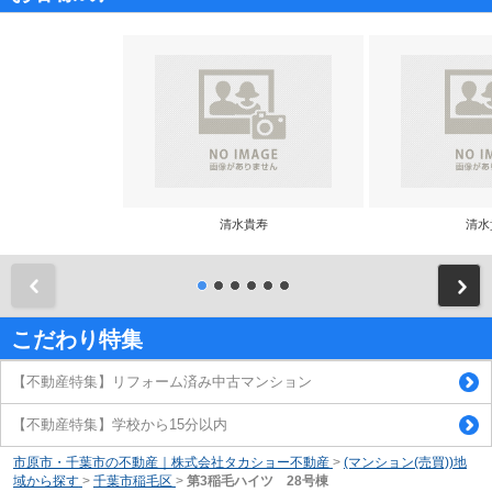
清水貴寿
清水
前
こだわり特集
【不動産特集】リフォーム済み中古マンション
【不動産特集】学校から15分以内
市原市・千葉市の不動産｜株式会社タカショー不動産
>
(マンション(売買))地
域から探す
>
千葉市稲毛区
>
第3稲毛ハイツ 28号棟