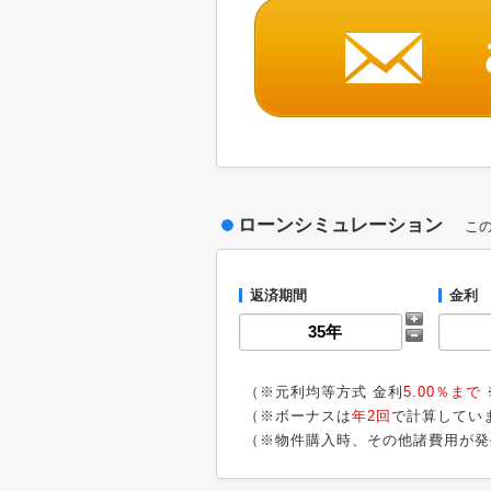
ローンシミュレーション
こ
返済期間
金利
（※元利均等方式 金利
5.00％まで
（※ボーナスは
年2回
で計算してい
（※物件購入時、その他諸費用が発