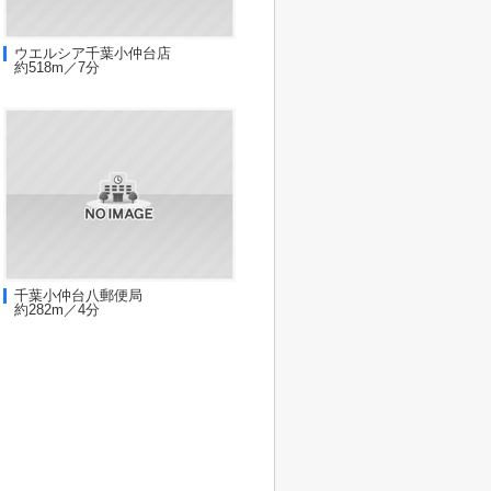
ウエルシア千葉小仲台店
約518m／7分
千葉小仲台八郵便局
約282m／4分