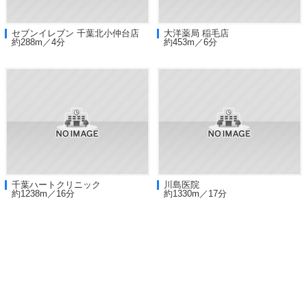
セブンイレブン 千葉北小仲台店
大洋薬局 稲毛店
約288m／4分
約453m／6分
千葉ハートクリニック
川島医院
約1238m／16分
約1330m／17分