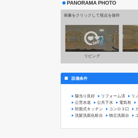
PANORAMA PHOTO
画像をクリックして視点を操作
リビング
設備条件
陽当り良好
リフォーム済
リ
公営水道
公共下水
電気有
対面式キッチン
コンロ３口
洗髪洗面化粧台
独立洗面台