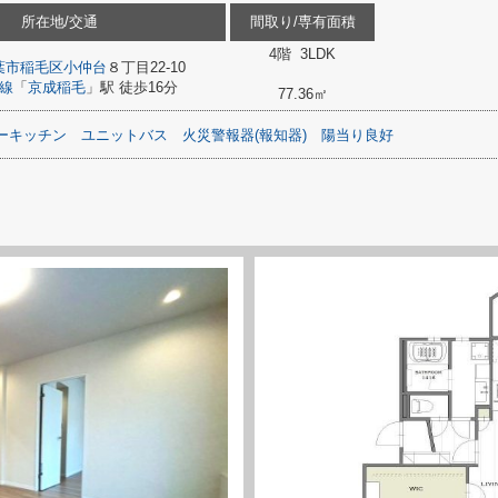
所在地/交通
間取り/専有面積
4階 3LDK
葉市稲毛区
小仲台
８丁目22-10
線
「
京成稲毛
」駅 徒歩16分
77.36㎡
ーキッチン
ユニットバス
火災警報器(報知器)
陽当り良好