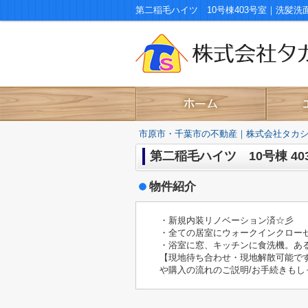
市原市・千葉市の不動産｜株式会社タカ
第二稲毛ハイツ 10号棟 40
物件紹介
・新規内装リノベーション済☆彡
・全ての居室にウォークインクローゼ
・浴室に窓、キッチンに食洗機。ある
【現地待ち合わせ・現地解散可能です
や購入の流れのご説明/お手続きもし