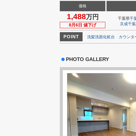
価格
1,488
万円
千葉県
千
京成千葉
8月6日 値下げ
POINT
洗髪洗面化粧台
カウンタ
PHOTO GALLERY