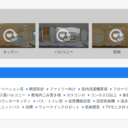
キッチン
バルコニー
収納
ノベーション済
眺望良好
ファミリー向け
室内洗濯機置場
フローリ
２面バルコニー
敷地内ごみ置き場
ガスコンロ
コンロ２口以上
食
カウンターキッチン
バス・トイレ別
追焚機能浴室
浴室乾燥機
温水
ユニットバス
浴槽
ウォークインクロゼット
収納豊富
TVモニタ付