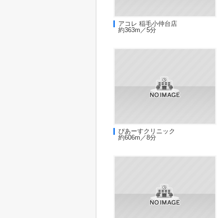
アコレ 稲毛小仲台店
約363m／5分
ぴあーすクリニック
約606m／8分