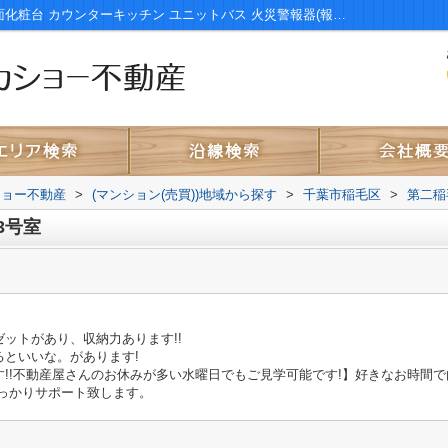
第二稲毛ハイツ 10号棟403号室｜洗髪洗面化粧台 カウンターキッチン ユニットバス 火災警報器(報知器) 陽当り良好｜市原市・千葉市の不動産｜株式会社タカショー不動産
ショー不動産
>
(マンション(売買))地域から探す
>
千葉市稲毛区
>
第二稲
3号室
ットがあり、収納力あります!!
といいな。があります!
!!不動産屋さんのお休みが多い水曜日でもご見学可能です!】好きなお時間で内
っかりサポート致します。