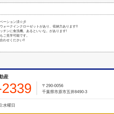
ベーション済☆彡
ウォークインクローゼットがあり、収納力あります!!
ッチンに食洗機。あるといいな。があります!
もご見学可能です。
合わせください!!
動産
-2339
〒290-0056
千葉県市原市五井8490-3
休日:水曜日