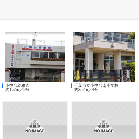
小中台幼稚園
千葉市立小中台南小学校
約167m／3分
約252m／4分