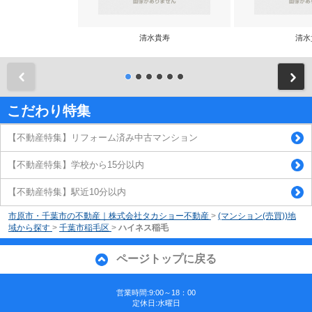
清水貴寿
清水
前
こだわり特集
【不動産特集】リフォーム済み中古マンション
【不動産特集】学校から15分以内
【不動産特集】駅近10分以内
市原市・千葉市の不動産｜株式会社タカショー不動産
>
(マンション(売買))地
域から探す
>
千葉市稲毛区
>
ハイネス稲毛
ページトップに戻る
営業時間:9:00～18：00
定休日:水曜日