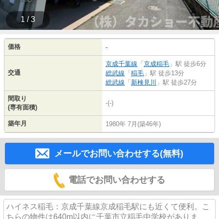
1 / 3
価格
-
京成千葉線
「
京成稲毛
」駅 徒歩6分
交通
総武線
「
稲毛
」駅 徒歩13分
総武線
「
新検見川
」駅 徒歩27分
間取り
-(-)
(専有面積)
築年月
1980年 7月(築46年)
メールでお問い合わせする(無料)
電話でお問い合わせする
ハイネス稲毛：京成千葉線京成稲毛駅にも近くて便利。こ
ちらの物件は640m以内に千葉市立稲毛中学校がありま