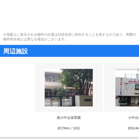
※地図上に表示される物件の位置は付近住所に所在することを表すものであり、実際の
物件所在地とは異なる場合がございます。
周辺施設
南小中台保育園
小中台
約734m／10分
約614