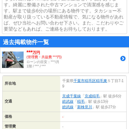
す。綺麗に整備された中古マンションで清潔感を感じま
す。駅まで徒歩6分の場所にある物件です。タカショー不
動産が取り扱っている不動産情報で、気になる物件があれ
ば、ぜひ当社へお問い合わせ下さい。また、こだわりやご
要望などもあれば、ご連絡をお待ちしております。
過去掲載物件一覧
***
万円
(管理費・共益費 ***円)
ローンの目安：***/月
1階 / *** / ***
千葉県
千葉市稲毛区
稲毛東
５丁目7-1
所在地
9
京成千葉線
「
京成稲毛
」駅 徒歩6分
交通
総武線
「
稲毛
」駅 徒歩13分
総武線
「
新検見川
」駅 徒歩27分
価格
-
管理費
-