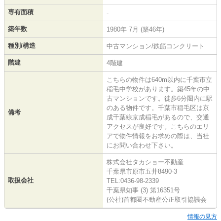
専有面積
-
築年数
1980年 7月 (築46年)
種別/構造
中古マンション/鉄筋コンクリート
階建
4階建
こちらの物件は640m以内に千葉市立
稲毛中学校があります。築45年の中
古マンションです。徒歩6分圏内に駅
のある物件です。千葉市稲毛区は京
備考
成千葉線京成稲毛があるので、交通
アクセスが良好です。こちらのエリ
アで物件情報をお求めの際は、当社
にお問い合わせ下さい。
株式会社タカショー不動産
千葉県市原市五井8490-3
取扱会社
TEL:0436-98-2339
千葉県知事 (3) 第16351号
(公社)首都圏不動産公正取引協議会
情報の見方