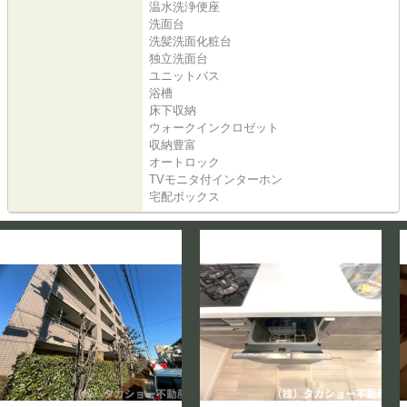
温水洗浄便座
洗面台
洗髪洗面化粧台
独立洗面台
ユニットバス
浴槽
床下収納
ウォークインクロゼット
収納豊富
オートロック
TVモニタ付インターホン
宅配ボックス