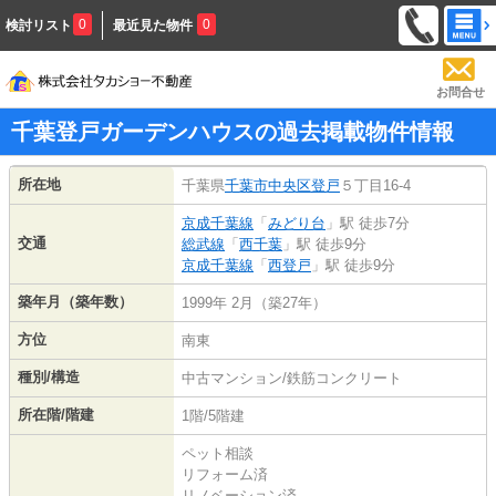
0
0
検討リスト
最近見た物件
お問合せ
千葉登戸ガーデンハウスの過去掲載物件情報
所在地
千葉県
千葉市中央区
登戸
５丁目16-4
京成千葉線
「
みどり台
」駅 徒歩7分
交通
総武線
「
西千葉
」駅 徒歩9分
京成千葉線
「
西登戸
」駅 徒歩9分
築年月（築年数）
1999年 2月（築27年）
方位
南東
種別/構造
中古マンション/鉄筋コンクリート
所在階/階建
1階/5階建
ペット相談
リフォーム済
リノベーション済