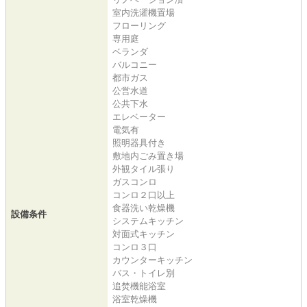
室内洗濯機置場
フローリング
専用庭
ベランダ
バルコニー
都市ガス
公営水道
公共下水
エレベーター
電気有
照明器具付き
敷地内ごみ置き場
外観タイル張り
ガスコンロ
コンロ２口以上
食器洗い乾燥機
設備条件
システムキッチン
対面式キッチン
コンロ３口
カウンターキッチン
バス・トイレ別
追焚機能浴室
浴室乾燥機