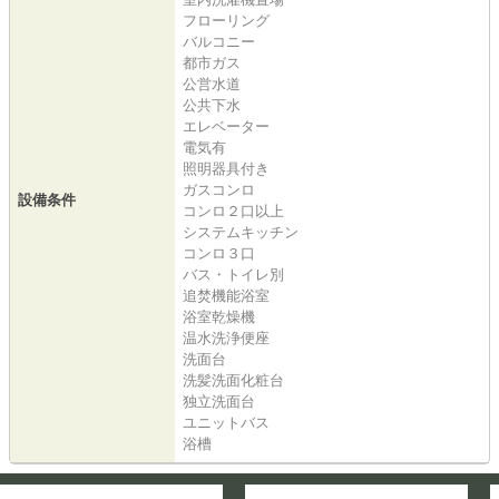
フローリング
バルコニー
都市ガス
公営水道
公共下水
エレベーター
電気有
照明器具付き
ガスコンロ
設備条件
コンロ２口以上
システムキッチン
コンロ３口
バス・トイレ別
追焚機能浴室
浴室乾燥機
温水洗浄便座
洗面台
洗髪洗面化粧台
独立洗面台
ユニットバス
浴槽