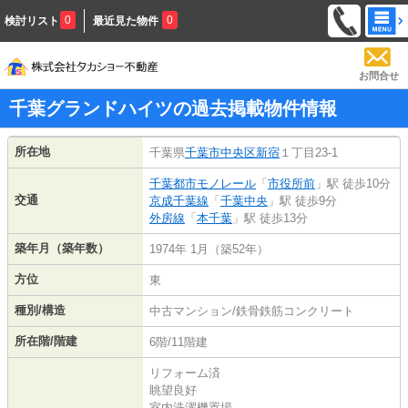
0
0
検討リスト
最近見た物件
お問合せ
千葉グランドハイツの過去掲載物件情報
所在地
千葉県
千葉市中央区
新宿
１丁目23-1
千葉都市モノレール
「
市役所前
」駅 徒歩10分
交通
京成千葉線
「
千葉中央
」駅 徒歩9分
外房線
「
本千葉
」駅 徒歩13分
築年月（築年数）
1974年 1月（築52年）
方位
東
種別/構造
中古マンション/鉄骨鉄筋コンクリート
所在階/階建
6階/11階建
リフォーム済
眺望良好
室内洗濯機置場