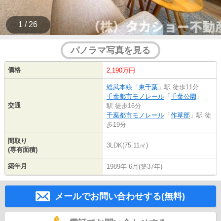
1 / 26
パノラマ写真を見る
価格
2,190万円
総武本線
「
東千葉
」駅 徒歩11分
千葉都市モノレール
「
千葉公園
」
交通
駅 徒歩16分
千葉都市モノレール
「
作草部
」駅 徒
歩19分
間取り
3LDK(75.11㎡)
(専有面積)
築年月
1989年 6月(築37年)
メールでお問い合わせする(無料)