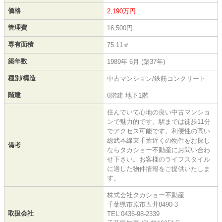
価格
2,190万円
管理費
16,500円
専有面積
75.11㎡
築年数
1989年 6月 (築37年)
種別/構造
中古マンション/鉄筋コンクリート
階建
6階建 地下1階
住んでいて心地の良い中古マンショ
ンで魅力的です。駅までは徒歩11分
でアクセス可能です。利便性の高い
総武本線東千葉近くの物件をお探し
備考
ならタカショー不動産にお問い合わ
せ下さい。お客様のライフスタイル
に適した物件情報をご提供いたしま
す。
株式会社タカショー不動産
千葉県市原市五井8490-3
取扱会社
TEL:0436-98-2339