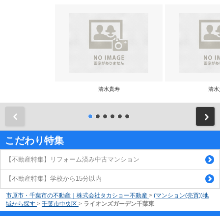
清水貴寿
清水
前
こだわり特集
【不動産特集】リフォーム済み中古マンション
【不動産特集】学校から15分以内
市原市・千葉市の不動産｜株式会社タカショー不動産
>
(マンション(売買))地
域から探す
>
千葉市中央区
>
ライオンズガーデン千葉東