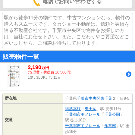
電話でお問い合わせする
駅から徒歩11分の物件です。中古マンションなら、物件の
購入もスムーズです。タカショー不動産は、信頼と実績を
誇る不動産会社です。千葉市中央区で物件をお探しの方
は、当社にお任せ下さい。また、こだわりやご要望などご
ざいましたら、ご相談お待ちしております。
販売物件一覧
2,190
万
円
(管理費・共益費 16,500円)
1階 / 3LDK / 75.11㎡
所在地
千葉県
千葉市中央区
東千葉
２丁目9-5
総武本線
「
東千葉
」駅 徒歩11分
千葉都市モノレール
「
千葉公園
」
交通
駅 徒歩16分
千葉都市モノレール
「
作草部
」駅 徒
歩19分