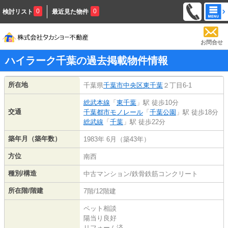
0
0
検討リスト
最近見た物件
お問合せ
ハイラーク千葉の過去掲載物件情報
所在地
千葉県
千葉市中央区
東千葉
２丁目6-1
総武本線
「
東千葉
」駅 徒歩10分
交通
千葉都市モノレール
「
千葉公園
」駅 徒歩18分
総武線
「
千葉
」駅 徒歩22分
築年月（築年数）
1983年 6月（築43年）
方位
南西
種別/構造
中古マンション/鉄骨鉄筋コンクリート
所在階/階建
7階/12階建
ペット相談
陽当り良好
リフォーム済