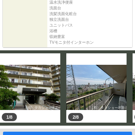
温水洗浄便座
洗面台
洗髪洗面化粧台
独立洗面台
ユニットバス
浴槽
収納豊富
TVモニタ付インターホン
1/8
2/8