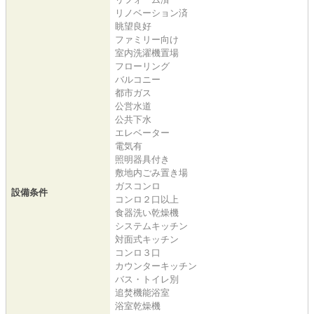
リノベーション済
眺望良好
ファミリー向け
室内洗濯機置場
フローリング
バルコニー
都市ガス
公営水道
公共下水
エレベーター
電気有
照明器具付き
敷地内ごみ置き場
ガスコンロ
設備条件
コンロ２口以上
食器洗い乾燥機
システムキッチン
対面式キッチン
コンロ３口
カウンターキッチン
バス・トイレ別
追焚機能浴室
浴室乾燥機