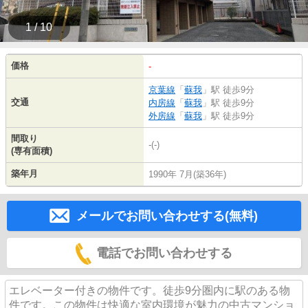
1 / 10
価格
-
京葉線
「
蘇我
」駅 徒歩9分
交通
内房線
「
蘇我
」駅 徒歩9分
外房線
「
蘇我
」駅 徒歩9分
間取り
-(-)
(専有面積)
築年月
1990年 7月(築36年)
メールでお問い合わせする(無料)
電話でお問い合わせする
エレベーター付きの物件です。徒歩9分圏内に駅のある物
件です。この物件は快適な室内環境が魅力の中古マンショ