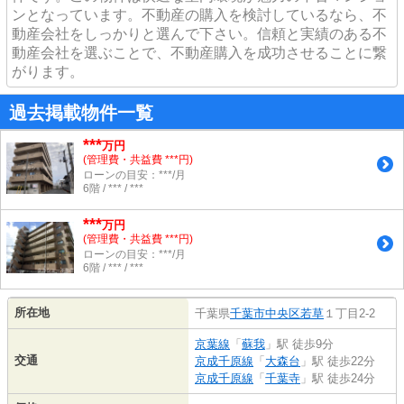
ンとなっています。不動産の購入を検討しているなら、不
動産会社をしっかりと選んで下さい。信頼と実績のある不
動産会社を選ぶことで、不動産購入を成功させることに繋
がります。
過去掲載物件一覧
***
万円
(管理費・共益費 ***円)
ローンの目安：***/月
6階 / *** / ***
***
万円
(管理費・共益費 ***円)
ローンの目安：***/月
6階 / *** / ***
所在地
千葉県
千葉市中央区
若草
１丁目2-2
京葉線
「
蘇我
」駅 徒歩9分
交通
京成千原線
「
大森台
」駅 徒歩22分
京成千原線
「
千葉寺
」駅 徒歩24分