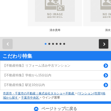
清水貴寿
清水
前
こだわり特集
【不動産特集】リフォーム済み中古マンション
【不動産特集】学校から15分以内
【不動産特集】駅近10分以内
市原市・千葉市の不動産｜株式会社タカショー不動産
>
(マンション(売買))地
域から探す
>
千葉市中央区
>
ウイング若草
ページトップに戻る