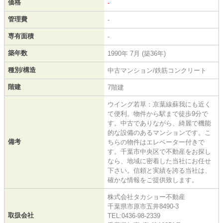
価格
-
管理費
-
専有面積
-
築年数
1990年 7月 (築36年)
種別/構造
中古マンション/鉄筋コンクリート
階建
7階建
ウイング若草：京葉線蘇我にも近く
て便利。物件から駅まで徒歩9分で
す。中古でありながら、綺麗で機能
的な設備のあるマンションです。こ
備考
ちらの物件はエレベーター付きで
す。千葉市中央区で不動産をお探し
なら、地域に密着した当社にお任せ
下さい。信頼と実績を誇る当社は、
確かな情報をご提供致します。
株式会社タカショー不動産
千葉県市原市五井8490-3
取扱会社
TEL:0436-98-2339