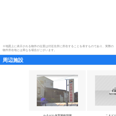
※地図上に表示される物件の位置は付近住所に所在することを表すものであり、実際の
物件所在地とは異なる場合がございます。
周辺施設
かるがも保育園蘇我園
こまど